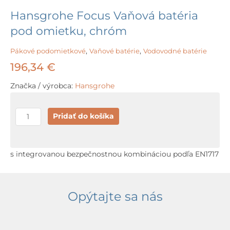
Hansgrohe Focus Vaňová batéria
pod omietku, chróm
Pákové podomietkové
,
Vaňové batérie
,
Vodovodné batérie
196,34
€
Značka / výrobca:
Hansgrohe
množstvo
Pridať do košíka
Hansgrohe
Focus
Vaňová
s integrovanou bezpečnostnou kombináciou podľa EN1717
batéria
pod
omietku,
Opýtajte sa nás
chróm