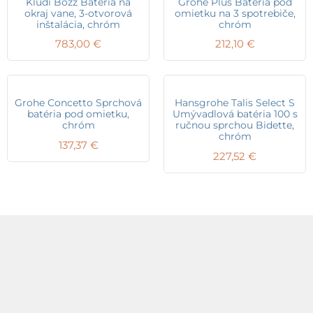
Kludi Bozz Batéria na
Grohe Plus Batéria pod
okraj vane, 3-otvorová
omietku na 3 spotrebiče,
inštalácia, chróm
chróm
783,00
€
212,10
€
Grohe Concetto Sprchová
Hansgrohe Talis Select S
batéria pod omietku,
Umývadlová batéria 100 s
chróm
ručnou sprchou Bidette,
chróm
137,37
€
227,52
€