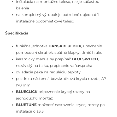
prepínačom
inštalácia na montážne teleso, nie je súčasťou
na
balenia
2
na kompletný výrobok je potrebné objednať 1
výstupy,
inštalačné podomietkové teleso
chróm
Špecifikácia
funkčná jednotka
HANSABLUEBOX
, upevnenie
pomocou 4 skrutiek, spätné klapky, tlmič hluku
keramický manuálny prepínač
BLUESWITCH
,
nezávislý na tlaku, prepínanie vaňa/sprcha
ovládacia páka na reguláciu teploty
puzdro a nástenná bezskrutková krycia rozeta, Ă?
170 mm
BLUECLICK
pripevnenie krycej rozety na
jednoduchú montáž
BLUETUNE
možnosť nastavenia krycej rozety po
inštalácii o ±3,5°