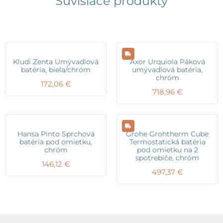
Súvisiace produkty
Kludi Zenta Umývadlová
Axor Urquiola Páková
batéria, biela/chróm
umývadlová batéria,
chróm
172,06
€
718,96
€
Hansa Pinto Sprchová
Grohe Grohtherm Cube
batéria pod omietku,
Termostatická batéria
chróm
pod omietku na 2
spotrebiče, chróm
146,12
€
497,37
€