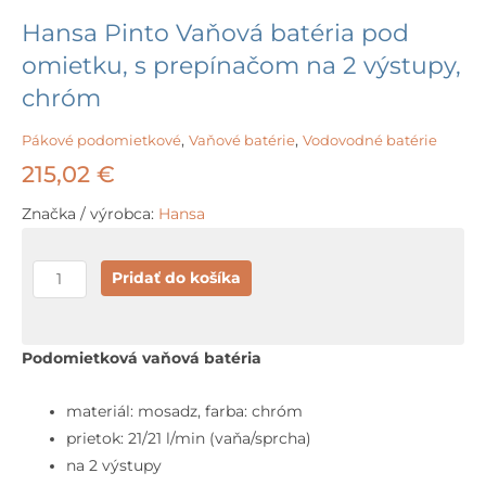
Hansa Pinto Vaňová batéria pod
omietku, s prepínačom na 2 výstupy,
chróm
Pákové podomietkové
,
Vaňové batérie
,
Vodovodné batérie
215,02
€
Značka / výrobca:
Hansa
množstvo
Pridať do košíka
Hansa
Pinto
Vaňová
Podomietková vaňová batéria
batéria
pod
materiál: mosadz, farba: chróm
omietku,
prietok: 21/21 l/min (vaňa/sprcha)
s
na 2 výstupy