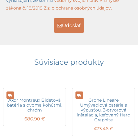
vyhlasujem, že som si
vedomý svojich práv v zmysle
zákona č. 18/2018 Z.z. o ochrane osobných údajov.
Odoslať
Súvisiace produkty
Axor Montreux Bidetová
Grohe Lineare
batéria s dvoma kohútmi,
Umývadlová batéria s
chróm
výpusťou, 3-otvorová
inštalácia, kefovaný Hard
680,90
€
Graphite
473,46
€