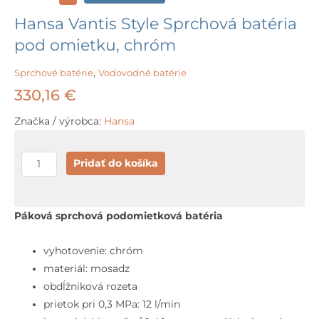
Hansa Vantis Style Sprchová batéria
pod omietku, chróm
Sprchové batérie
,
Vodovodné batérie
330,16
€
Značka / výrobca:
Hansa
množstvo
Pridať do košíka
Hansa
Vantis
Style
Páková sprchová podomietková batéria
Sprchová
batéria
vyhotovenie: chróm
pod
materiál: mosadz
omietku,
obdĺžniková rozeta
chróm
prietok pri 0,3 MPa: 12 l/min