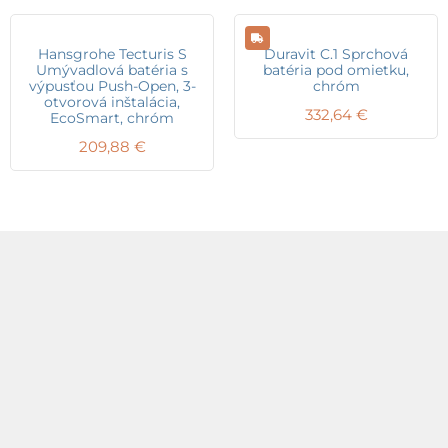
Hansgrohe Tecturis S
Duravit C.1 Sprchová
Umývadlová batéria s
batéria pod omietku,
výpusťou Push-Open, 3-
chróm
otvorová inštalácia,
332,64
€
EcoSmart, chróm
209,88
€