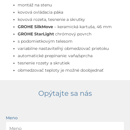
batéria
montáž na stenu
pod
kovová ovládacia páka
omietku
kovová rozeta, tesnenie a skrutky
s
GROHE SilkMove
– keramická kartuša, 46 mm
telesom,
GROHE StarLight
chrómový povrch
chróm
s podomietkovým telesom
variabilne nastaviteľný obmedzovač prietoku
automatické prepínanie: vaňa/sprcha
tesnenie rozety a skrutiek
obmedzovač teploty je možné doobjednať
Opýtajte sa nás
Meno