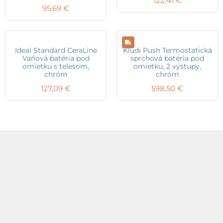
122,41
€
95,69
€
Ideal Standard CeraLine
Kludi Push Termostatická
Vaňová batéria pod
sprchová batéria pod
omietku s telesom,
omietku, 2 výstupy,
chróm
chróm
127,09
€
598,50
€