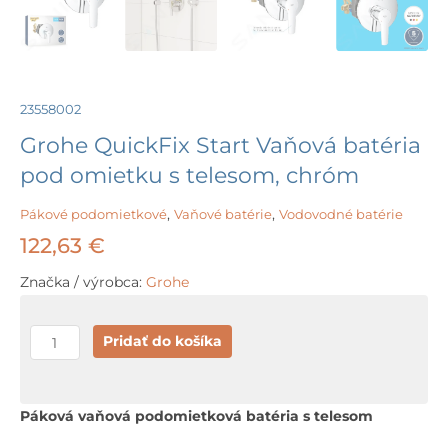
23558002
Grohe QuickFix Start Vaňová batéria
pod omietku s telesom, chróm
Pákové podomietkové
,
Vaňové batérie
,
Vodovodné batérie
122,63
€
Značka / výrobca:
Grohe
množstvo
Pridať do košíka
Grohe
QuickFix
Start
Páková vaňová podomietková batéria s telesom
Vaňová