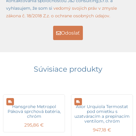
kontaktovania spoločnosťou J&J consulting,s.r.o. a
vyhlasujem, že som si
vedomý svojich práv v zmysle
zákona č. 18/2018 Z.z. o ochrane osobných údajov.
Odoslať
Súvisiace produkty
Hansgrohe Metropol
Axor Urquiola Termostat
Páková sprchová batéria,
pod omietku s
chróm
uzatváracím a prepínacím
ventilom, chróm
295,86
€
947,18
€