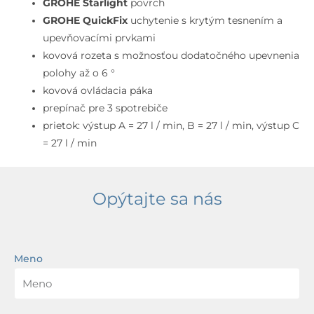
supersteel
GROHE Starlight
povrch
GROHE QuickFix
uchytenie s krytým tesnením a
upevňovacími prvkami
kovová rozeta s možnosťou dodatočného upevnenia
polohy až o 6 °
kovová ovládacia páka
prepínač pre 3 spotrebiče
prietok: výstup A = 27 l / min, B = 27 l / min, výstup C
= 27 l / min
Opýtajte sa nás
Meno