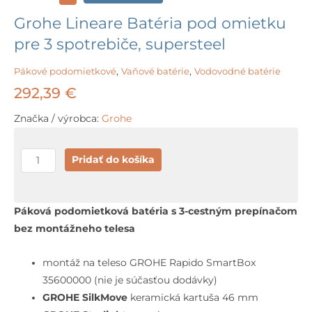
Grohe Lineare Batéria pod omietku
pre 3 spotrebiče, supersteel
Pákové podomietkové
,
Vaňové batérie
,
Vodovodné batérie
292,39
€
Značka / výrobca:
Grohe
množstvo
Pridať do košíka
Grohe
Lineare
Batéria
Páková podomietková batéria s 3-cestným prepínačom
pod
bez montážneho telesa
omietku
pre
montáž na teleso GROHE Rapido SmartBox
3
35600000 (nie je súčasťou dodávky)
spotrebiče,
GROHE SilkMove
keramická kartuša 46 mm