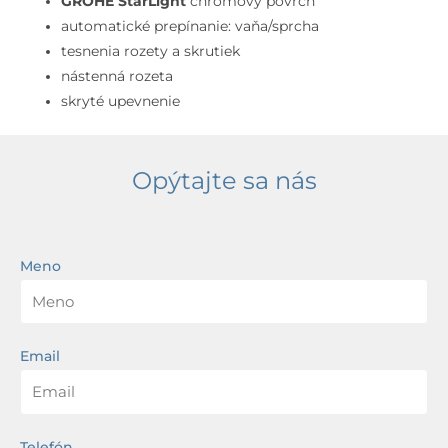
GROHE StarLight
chrómový povrch
automatické prepínanie: vaňa/sprcha
tesnenia rozety a skrutiek
nástenná rozeta
skryté upevnenie
Opýtajte sa nás
Meno
Email
Telefón