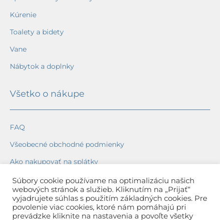
Kúrenie
Toalety a bidety
Vane
Nábytok a doplnky
Všetko o nákupe
FAQ
Všeobecné obchodné podmienky
Ako nakupovať na splátky
Ochrana osobných údajov
Súbory cookie používame na optimalizáciu našich
webových stránok a služieb. Kliknutím na „Prijať“
Reklamačný poriadok
vyjadrujete súhlas s použitím základných cookies. Pre
povolenie viac cookies, ktoré nám pomáhajú pri
Spôsob a cena dopravy
prevádzke kliknite na nastavenia a povoľte všetky