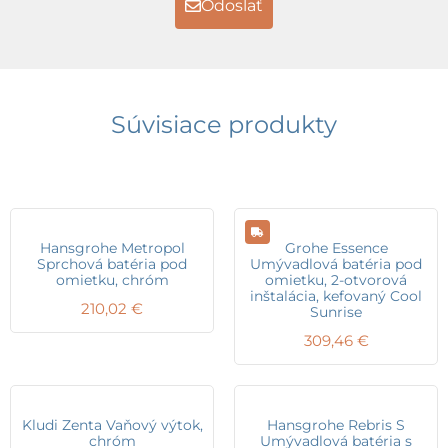
Odoslať
Súvisiace produkty
Hansgrohe Metropol
Grohe Essence
Sprchová batéria pod
Umývadlová batéria pod
omietku, chróm
omietku, 2-otvorová
inštalácia, kefovaný Cool
210,02
€
Sunrise
309,46
€
Kludi Zenta Vaňový výtok,
Hansgrohe Rebris S
chróm
Umývadlová batéria s