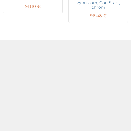
výpustom, CoolStart,
91,80
€
chróm
96,48
€