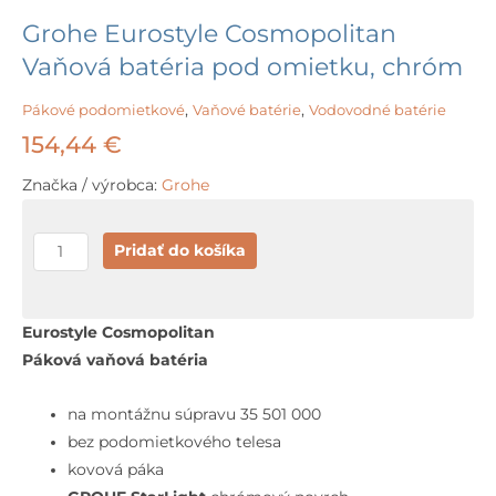
Grohe Eurostyle Cosmopolitan
Vaňová batéria pod omietku, chróm
Pákové podomietkové
,
Vaňové batérie
,
Vodovodné batérie
154,44
€
Značka / výrobca:
Grohe
množstvo
Pridať do košíka
Grohe
Eurostyle
Cosmopolitan
Eurostyle Cosmopolitan
Vaňová
Páková vaňová batéria
batéria
pod
na montážnu súpravu 35 501 000
omietku,
bez podomietkového telesa
chróm
kovová páka