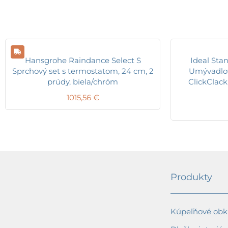
Hansgrohe Raindance Select S
Ideal Sta
Sprchový set s termostatom, 24 cm, 2
Umývadlov
prúdy, biela/chróm
ClickClack
1015,56
€
Produkty
Kúpeľňové obkl