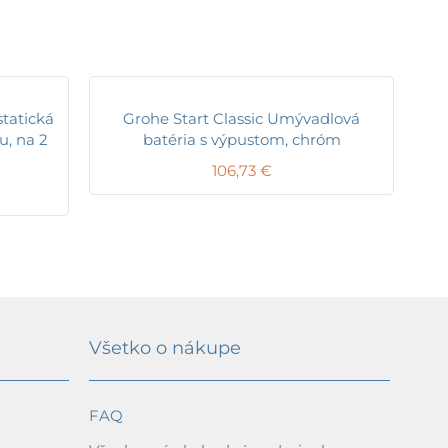
tatická
Grohe Start Classic Umývadlová
u, na 2
batéria s výpustom, chróm
106,73
€
Všetko o nákupe
FAQ