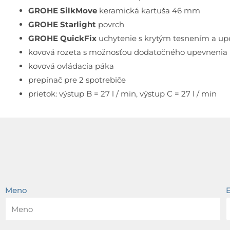
GROHE SilkMove
keramická kartuša 46 mm
GROHE Starlight
povrch
GROHE QuickFix
uchytenie s krytým tesnením a u
kovová rozeta s možnosťou dodatočného upevnenia p
kovová ovládacia páka
prepínač pre 2 spotrebiče
prietok: výstup B = 27 l / min, výstup C = 27 l / min
Meno