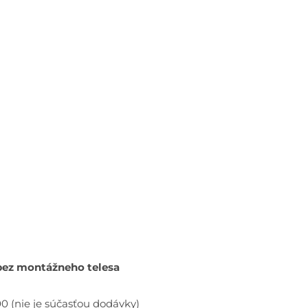
supersteel
bez montážneho telesa
(nie je súčasťou dodávky)