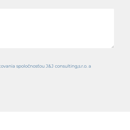
ania spoločnosťou J&J consulting,s.r.o. a