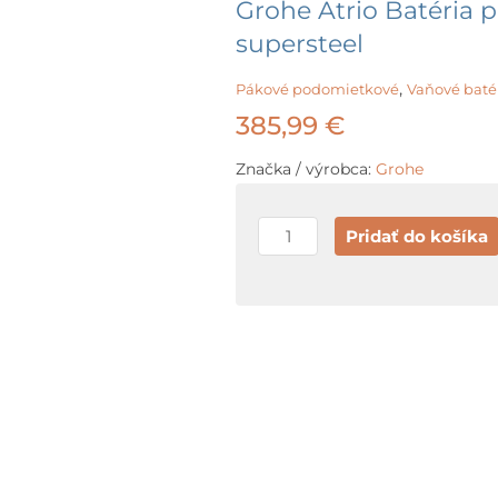
Grohe Atrio Batéria 
supersteel
,
Pákové podomietkové
Vaňové baté
385,99
€
Značka / výrobca:
Grohe
množstvo
Pridať do košíka
Grohe
Atrio
Batéria
pod
omietku
pre
2
spotrebiče,