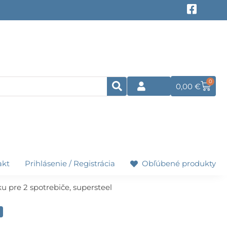
F
a
c
e
b
o
o
k
0
Cart
0,00
€
-
s
q
u
a
r
e
akt
Prihlásenie / Registrácia
Obľúbené produkty
u pre 2 spotrebiče, supersteel