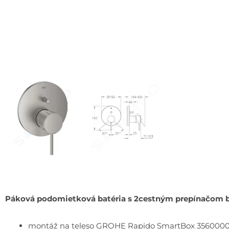
Páková podomietková batéria s 2cestným prepínačom 
montáž na teleso GROHE Rapido SmartBox 35600000 