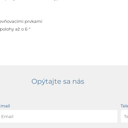
pevňovacími prvkami
olohy až o 6 °
Opýtajte sa nás
Email
Tel