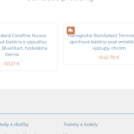
ndard Cerafine Nuovo
Hansgrohe RainSelect Termos
á batéria s výpusťou
sprchová batéria pod omietk
, BlueStart, hodvábna
výstupy, chróm
čierna
1242,79
€
133,21
€
ady a dlažby
Toalety a bidety