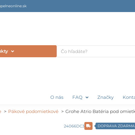
pelneonline.sk
Vyhľadať
ukty
O nás
FAQ
Značky
Kont
e
Pákové podomietkové
Grohe Atrio Batéria pod omietk
24066DC3
DOPRAVA ZDARMA