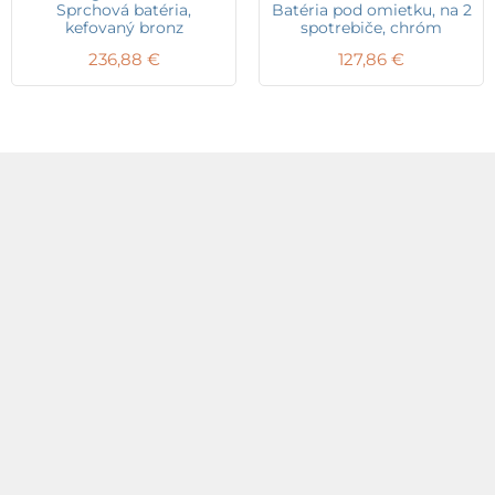
Sprchová batéria,
Batéria pod omietku, na 2
kefovaný bronz
spotrebiče, chróm
236,88
€
127,86
€