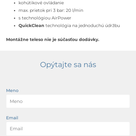
3-
kohútikové ovládanie
otvorová
max. prietok pri 3 bar: 20 l/min
inštalácia,
s technológiou AirPower
kefovaný
QuickClean
technológia na jednoduchú údržbu
nikel
Montážne teleso nie je súčasťou dodávky.
Opýtajte sa nás
Meno
Email