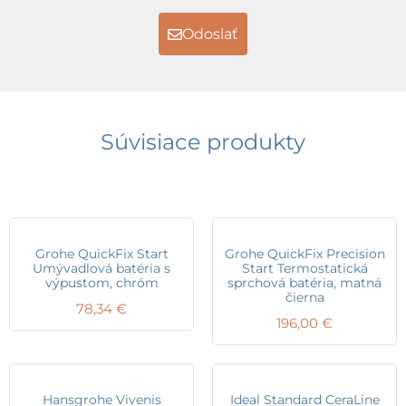
Odoslať
Súvisiace produkty
Grohe QuickFix Start
Grohe QuickFix Precision
Umývadlová batéria s
Start Termostatická
výpustom, chróm
sprchová batéria, matná
čierna
78,34
€
196,00
€
Hansgrohe Vivenis
Ideal Standard CeraLine