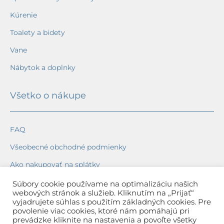
Kúrenie
Toalety a bidety
Vane
Nábytok a doplnky
Všetko o nákupe
FAQ
Všeobecné obchodné podmienky
Ako nakupovať na splátky
Ochrana osobných údajov
Súbory cookie používame na optimalizáciu našich
webových stránok a služieb. Kliknutím na „Prijať“
Reklamačný poriadok
vyjadrujete súhlas s použitím základných cookies. Pre
povolenie viac cookies, ktoré nám pomáhajú pri
Spôsob a cena dopravy
prevádzke kliknite na nastavenia a povoľte všetky