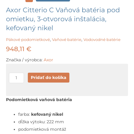
Axor Citterio C Vaňová batéria pod
omietku, 3-otvorová inštalácia,
kefovaný nikel
Pákové podomietkové
,
Vaňové batérie
,
Vodovodné batérie
948,11
€
Značka / výrobca:
Axor
množstvo
Pridať do košíka
Axor
Citterio
C
Podomietková vaňová batéria
Vaňová
batéria
farba:
kefovaný nikel
pod
dĺžka výtoku: 222 mm
omietku,
podomietková montáž