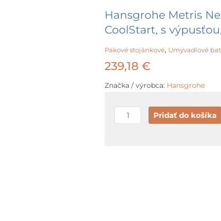
Hansgrohe Metris Ne
CoolStart, s výpusťo
,
Pakové stojánkové
Umývadlové bat
239,18
€
Značka / výrobca:
Hansgrohe
množstvo
Pridať do košíka
Hansgrohe
Metris
New
Páková
umývadlová
batéria
110
CoolStart,