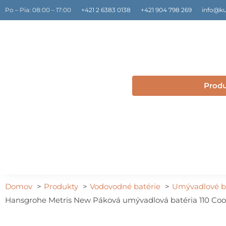
Preskočiť
Po – Pia: 08:00 – 17:00
+421 2 6383 0138
+421 904 798 269
info@ku
na
obsah
Prod
Domov
Produkty
Vodovodné batérie
Umývadlové b
Hansgrohe Metris New Páková umývadlová batéria 110 Cool