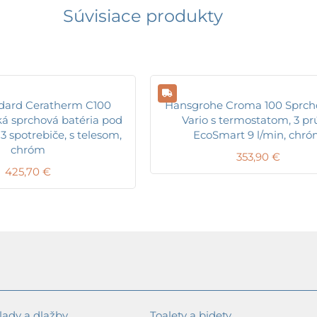
Súvisiace produkty
ndard Ceratherm C100
Hansgrohe Croma 100 Sprcho
ká sprchová batéria pod
Vario s termostatom, 3 pr
3 spotrebiče, s telesom,
EcoSmart 9 l/min, chr
chróm
353,90
€
425,70
€
ady a dlažby
Toalety a bidety