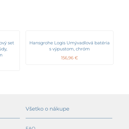
vý set
Hansgrohe Logis Umývadlová batéria
údy,
s výpustom, chróm
óm
156,96
€
Všetko o nákupe
FAQ