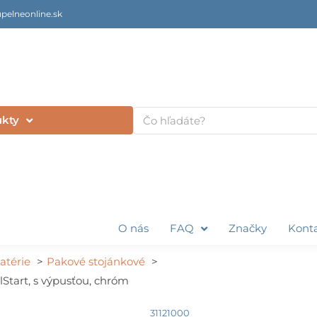
pelneonline.sk
Vyhľadať
ukty
O nás
FAQ
Značky
Kont
atérie
Pakové stojánkové
Start, s výpusťou, chróm
31121000