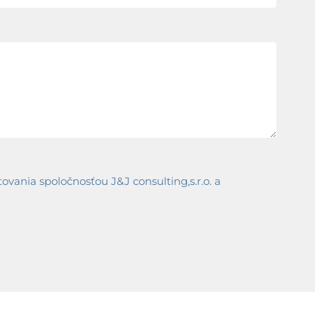
ania spoločnosťou J&J consulting,s.r.o. a