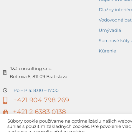
Dlažby interiér
Vodovodné bat
Umývadlá
Sprchové kúty 
Kúrenie
J&J consulting s.r.o.
Bottova 5, 811 09 Bratislava
Po – Pia: 8:00 – 17:00
+421 904 798 269
+421 2 6383 0138
Súbory cookie používame na optimalizáciu našich webovýc
súhlas s použitím základných cookies. Pre povolenie via
nastavenia a povoľte všetky cookies.