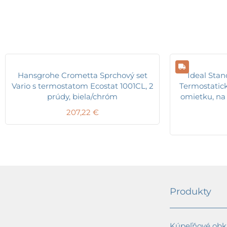
Hansgrohe Crometta Sprchový set
Ideal Sta
Vario s termostatom Ecostat 1001CL, 2
Termostatic
prúdy, biela/chróm
omietku, na 
207,22
€
Produkty
Kúpeľňové obkl