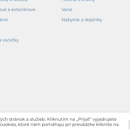
ové a exteriérové
Vane
érie
Nábytok a doplnky
a vaničky
h stránok a služieb. Kliknutím na „Prijať“ vyjadrujete
c cookies, ktoré nám pomáhajú pri prevádzke kliknite na