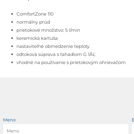
ComfortZone 110
normálny prúd
prietokové množstvo: 5 l/min
keramická kartuša
nastaviteľné obmedzenie teploty
odtoková súprava s ťahadlom G 1ÂĽ
vhodné na používanie s prietokovým ohrievačom
Meno