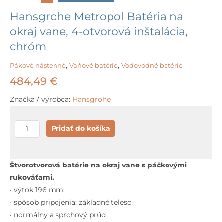
Hansgrohe Metropol Batéria na
okraj vane, 4-otvorová inštalácia,
chróm
Pákové nástenné
,
Vaňové batérie
,
Vodovodné batérie
484,49
€
Značka / výrobca:
Hansgrohe
množstvo
Pridať do košíka
Hansgrohe
Metropol
Batéria
Štvorotvorová batérie na okraj vane s páčkovými
na
rukoväťami.
okraj
· výtok 196 mm
vane,
· spôsob pripojenia: základné teleso
4-
· normálny a sprchový prúd