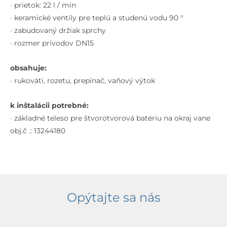
otvorová
· prietok: 22 l / min
inštalácia,
· keramické ventily pre teplú a studenú vodu 90 °
chróm
· zabudovaný držiak sprchy
· rozmer prívodov DN15
obsahuje:
· rukoväti, rozetu, prepínač, vaňový výtok
k inštalácii potrebné:
· základné teleso pre štvorotvorová batériu na okraj vane
obj.č .: 13244180
Opýtajte sa nás