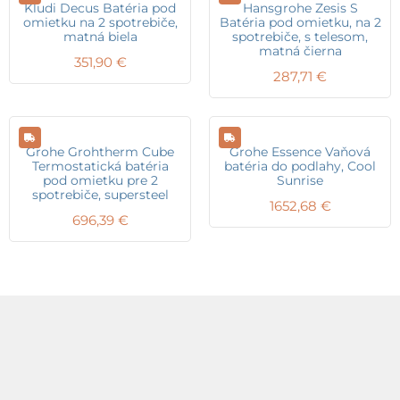
Kludi Decus Batéria pod
Hansgrohe Zesis S
omietku na 2 spotrebiče,
Batéria pod omietku, na 2
matná biela
spotrebiče, s telesom,
matná čierna
351,90
€
287,71
€
Grohe Grohtherm Cube
Grohe Essence Vaňová
Termostatická batéria
batéria do podlahy, Cool
pod omietku pre 2
Sunrise
spotrebiče, supersteel
1652,68
€
696,39
€