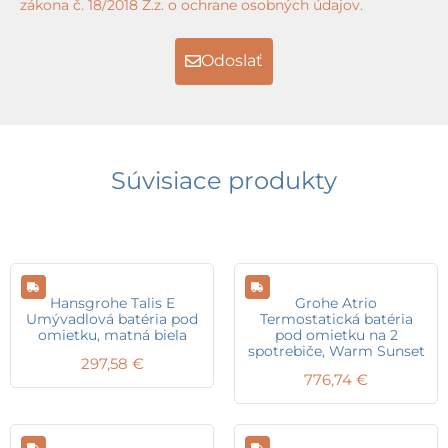
zákona č. 18/2018 Z.z. o ochrane osobných údajov.
Odoslať
Súvisiace produkty
Hansgrohe Talis E
Grohe Atrio
Umývadlová batéria pod
Termostatická batéria
omietku, matná biela
pod omietku na 2
spotrebiče, Warm Sunset
297,58
€
776,74
€