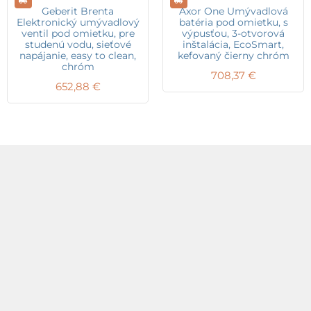
Geberit Brenta
Axor One Umývadlová
Elektronický umývadlový
batéria pod omietku, s
ventil pod omietku, pre
výpusťou, 3-otvorová
studenú vodu, sieťové
inštalácia, EcoSmart,
napájanie, easy to clean,
kefovaný čierny chróm
chróm
708,37
€
652,88
€