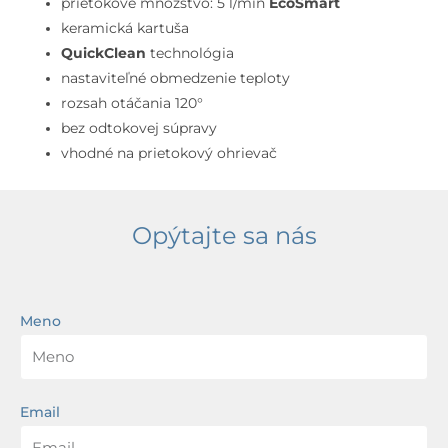
chróm
prietokové množstvo: 5 l/min
EcoSmart
keramická kartuša
QuickClean
technológia
nastaviteľné obmedzenie teploty
rozsah otáčania 120°
bez odtokovej súpravy
vhodné na prietokový ohrievač
Opýtajte sa nás
Meno
Email