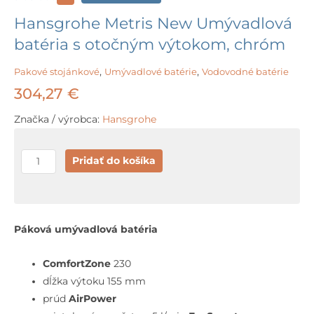
Hansgrohe Metris New Umývadlová
batéria s otočným výtokom, chróm
Pakové stojánkové
,
Umývadlové batérie
,
Vodovodné batérie
304,27
€
Značka / výrobca:
Hansgrohe
množstvo
Pridať do košíka
Hansgrohe
Metris
New
Umývadlová
Páková umývadlová batéria
batéria
s
ComfortZone
230
otočným
dĺžka výtoku 155 mm
výtokom,
prúd
AirPower