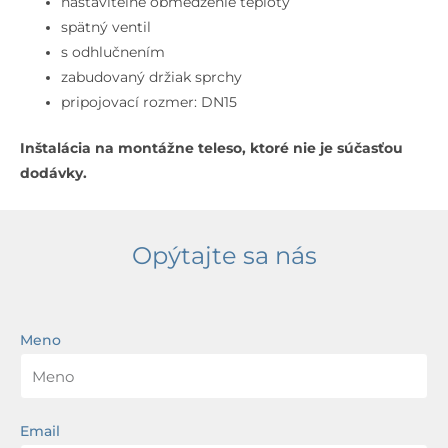
nastaviteľné obmedzenie teploty
spätný ventil
s odhlučnením
zabudovaný držiak sprchy
pripojovací rozmer: DN15
Inštalácia na montážne teleso, ktoré nie je súčasťou
dodávky.
Opýtajte sa nás
Meno
Email