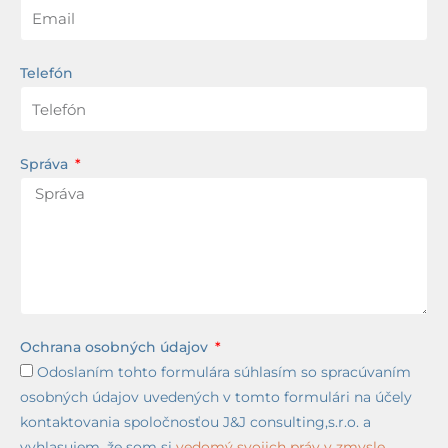
Telefón
Správa
Ochrana osobných údajov
Odoslaním tohto formulára súhlasím so spracúvaním
osobných údajov uvedených v tomto formulári na účely
kontaktovania spoločnosťou J&J consulting,s.r.o. a
vyhlasujem, že som si
vedomý svojich práv v zmysle