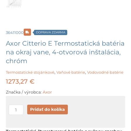
36411000
DOPRAVA ZDARMA
Axor Citterio E Termostatická batéria
na okraj vane, 4-otvorová inštalácia,
chróm
Termostatické stojánkové
,
Vaňové batérie
,
Vodovodné batérie
1273,27
€
Značka / výrobca:
Axor
množstvo
Pridať do košíka
Axor
Citterio
E