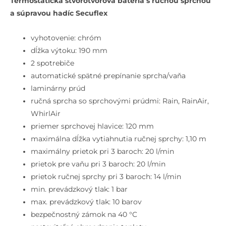
Termostatická štvorotvorová batéria s ručnou sprchou
Termostatická
a súpravou hadíc Secuflex
batéria
na
vyhotovenie: chróm
okraj
dĺžka výtoku: 190 mm
vane,
2 spotrebiče
4-
automatické spätné prepínanie sprcha/vaňa
otvorová
laminárny prúd
inštalácia,
ručná sprcha so sprchovými prúdmi: Rain, RainAir,
chróm
WhirlAir
priemer sprchovej hlavice: 120 mm
maximálna dĺžka vytiahnutia ručnej sprchy: 1,10 m
maximálny prietok pri 3 baroch: 20 l/min
prietok pre vaňu pri 3 baroch: 20 l/min
prietok ručnej sprchy pri 3 baroch: 14 l/min
min. prevádzkový tlak: 1 bar
max. prevádzkový tlak: 10 barov
bezpečnostný zámok na 40 °C