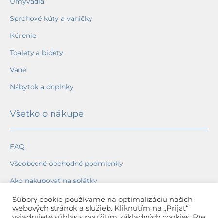
Umývadlá
Sprchové kúty a vaničky
Kúrenie
Toalety a bidety
Vane
Nábytok a doplnky
Všetko o nákupe
FAQ
Všeobecné obchodné podmienky
Ako nakupovať na splátky
Ochrana osobných údajov
Súbory cookie používame na optimalizáciu našich
webových stránok a služieb. Kliknutím na „Prijať“
Reklamačný poriadok
vyjadrujete súhlas s použitím základných cookies. Pre