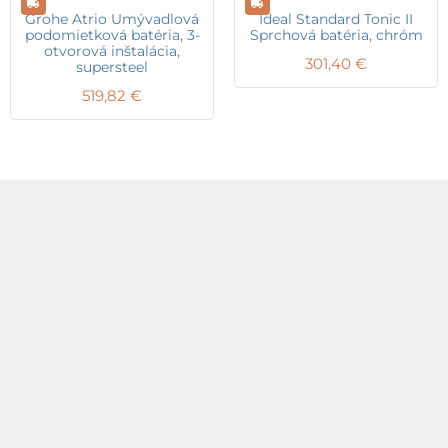
Grohe Atrio Umývadlová
Ideal Standard Tonic II
podomietková batéria, 3-
Sprchová batéria, chróm
otvorová inštalácia,
301,40
€
supersteel
519,82
€