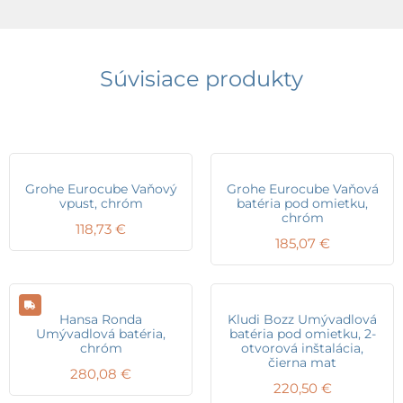
Súvisiace produkty
Grohe Eurocube Vaňový
Grohe Eurocube Vaňová
vpust, chróm
batéria pod omietku,
chróm
118,73
€
185,07
€
Hansa Ronda
Kludi Bozz Umývadlová
Umývadlová batéria,
batéria pod omietku, 2-
chróm
otvorová inštalácia,
čierna mat
280,08
€
220,50
€