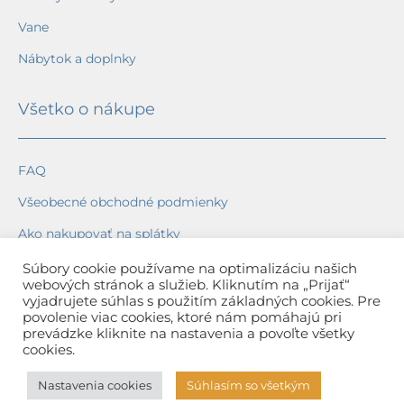
Vane
Nábytok a doplnky
Všetko o nákupe
FAQ
Všeobecné obchodné podmienky
Ako nakupovať na splátky
Ochrana osobných údajov
Súbory cookie používame na optimalizáciu našich
webových stránok a služieb. Kliknutím na „Prijať“
Reklamačný poriadok
vyjadrujete súhlas s použitím základných cookies. Pre
povolenie viac cookies, ktoré nám pomáhajú pri
Spôsob a cena dopravy
prevádzke kliknite na nastavenia a povoľte všetky
cookies.
Dodacie lehoty
Nastavenia cookies
Súhlasím so všetkým
Spôsob platby