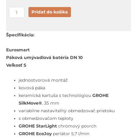
množstvo
Pridať do košíka
Grohe
Eurosmart
Páková
Špecifikácia:
umývadlová
batéria
Eurosmart
S,
Páková umývadlová batéria DN 10
s
Veľkosť S
výpustom,
chróm
jednootvorová montáž
kovová páka
keramická kartuša s technológiou
GROHE
SilkMove®
, 35 mm
variabilne nastaviteľný obmedzovač prietoku
s obmedzovačom teploty
GROHE StarLight
chrómový povrch
GROHE EcoJoy
perlátor 5,7 l/min