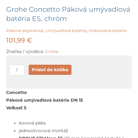
Grohe Concetto Páková umývadlová
batéria ES, chróm
Pakové stojánkové
,
Umývadlové batérie
,
Vodovodné batérie
101,99
€
Značka / výrobca:
Grohe
množstvo
Pridať do košíka
Grohe
Concetto
Páková
Concetto
umývadlová
Páková umývadlová batéria DN 15
batéria
Veľkosť S
ES,
chróm
kovová páka
jednootvorová montáž