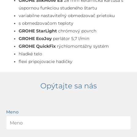
GROHE SilkMove ES
28 mm keramická kartuša s
úspornou funkciou studeného štartu
variabilne nastaviteľný obmedzovač prietoku
s obmedzovačom teploty
GROHE StarLight
chrómový povrch
GROHE EcoJoy
perlátor 5,7 l/min
GROHE QuickFix
rýchlomontážny systém
hladké telo
flexi pripojovacie hadičky
Opýtajte sa nás
Meno