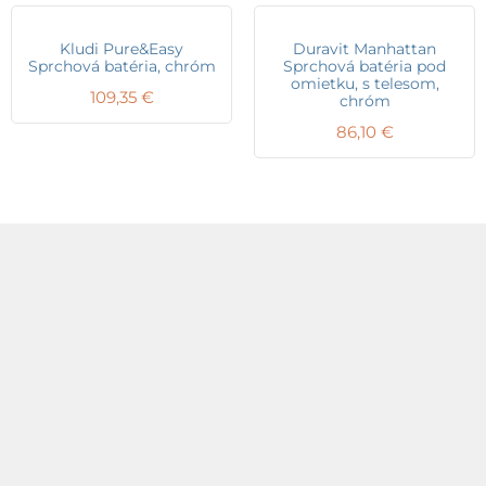
Kludi Pure&Easy
Duravit Manhattan
Sprchová batéria, chróm
Sprchová batéria pod
omietku, s telesom,
109,35
€
chróm
86,10
€