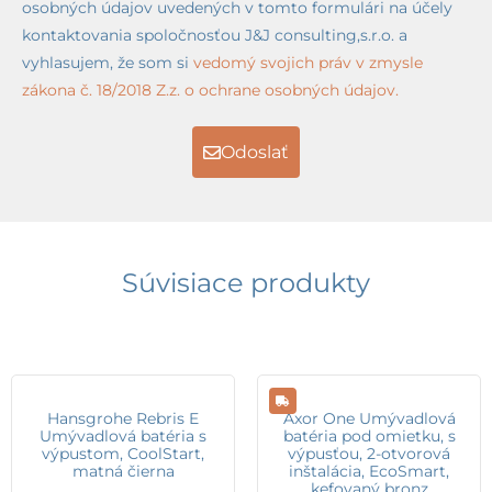
osobných údajov uvedených v tomto formulári na účely
kontaktovania spoločnosťou J&J consulting,s.r.o. a
vyhlasujem, že som si
vedomý svojich práv v zmysle
zákona č. 18/2018 Z.z. o ochrane osobných údajov.
Odoslať
Súvisiace produkty
Hansgrohe Rebris E
Axor One Umývadlová
Umývadlová batéria s
batéria pod omietku, s
výpustom, CoolStart,
výpusťou, 2-otvorová
matná čierna
inštalácia, EcoSmart,
kefovaný bronz