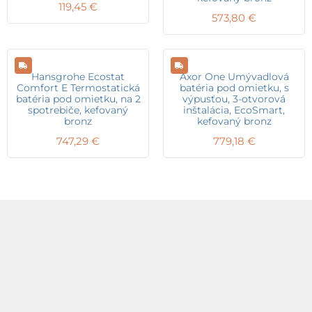
119,45
€
573,80
€
Hansgrohe Ecostat
Axor One Umývadlová
Comfort E Termostatická
batéria pod omietku, s
batéria pod omietku, na 2
výpusťou, 3-otvorová
spotrebiče, kefovaný
inštalácia, EcoSmart,
bronz
kefovaný bronz
747,29
€
779,18
€