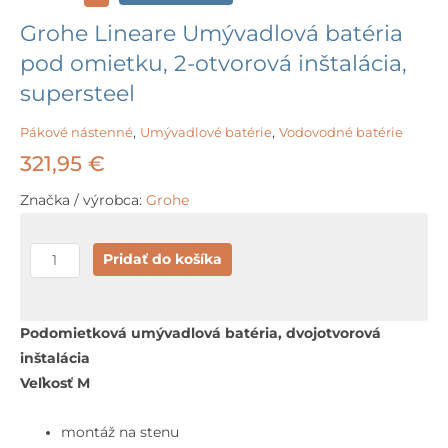
Grohe Lineare Umývadlová batéria
pod omietku, 2-otvorová inštalácia,
supersteel
Pákové nástenné
,
Umývadlové batérie
,
Vodovodné batérie
321,95
€
Značka / výrobca:
Grohe
množstvo
Pridať do košíka
Grohe
Lineare
Umývadlová
Podomietková umývadlová batéria, dvojotvorová
batéria
inštalácia
pod
Veľkosť M
omietku,
2-
montáž na stenu