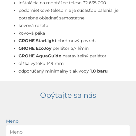
otvorová
inštalácia na montážne teleso 32 635 000
inštalácia,
podomietkové teleso nie je súčasťou balenia, je
supersteel
potrebné objednať samostatne
kovová rozeta
kovová páka
GROHE StarLight
chrómový povrch
GROHE EcoJoy
perlátor 5,7 l/min
GROHE AquaGuide
nastaviteľný perlátor
dĺžka výtoku 149 mm
odporúčaný minimálny tlak vody
1,0 baru
Opýtajte sa nás
Meno