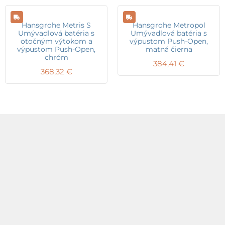
Hansgrohe Metris S
Hansgrohe Metropol
Umývadlová batéria s
Umývadlová batéria s
otočným výtokom a
výpustom Push-Open,
výpustom Push-Open,
matná čierna
chróm
384,41
€
368,32
€