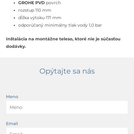
otvorová
GROHE PVD
povrch
inštalácia,
rozstup 110 mm
supersteel
dĺžka výtoku 171 mm
odporúčaný minimálny tlak vody 1,0 bar
Inštalácia na montážne teleso, ktoré nie je súčasťou
dodávky.
Opýtajte sa nás
Meno
Email