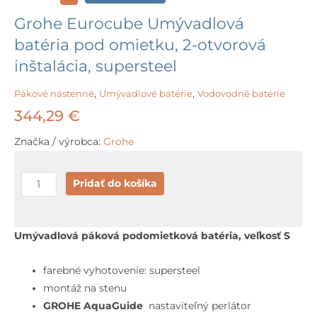
Grohe Eurocube Umývadlová
batéria pod omietku, 2-otvorová
inštalácia, supersteel
Pákové nástenné
,
Umývadlové batérie
,
Vodovodné batérie
344,29
€
Značka / výrobca:
Grohe
množstvo
Pridať do košíka
Grohe
Eurocube
Umývadlová
Umývadlová páková podomietková batéria, veľkosť S
batéria
pod
farebné vyhotovenie: supersteel
omietku,
montáž na stenu
2-
GROHE AquaGuide
nastaviteľný perlátor