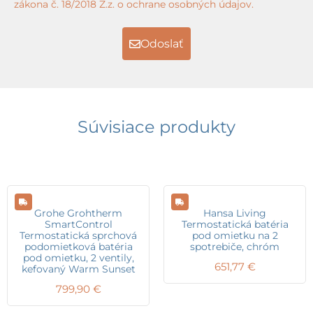
zákona č. 18/2018 Z.z. o ochrane osobných údajov.
Odoslať
Súvisiace produkty
Grohe Grohtherm
Hansa Living
SmartControl
Termostatická batéria
Termostatická sprchová
pod omietku na 2
podomietková batéria
spotrebiče, chróm
pod omietku, 2 ventily,
651,77
€
kefovaný Warm Sunset
799,90
€