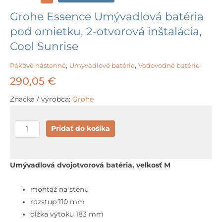
Grohe Essence Umývadlová batéria
pod omietku, 2-otvorová inštalácia,
Cool Sunrise
Pákové nástenné
,
Umývadlové batérie
,
Vodovodné batérie
290,05
€
Značka / výrobca:
Grohe
množstvo
Pridať do košíka
Grohe
Essence
Umývadlová
Umývadlová dvojotvorová batéria, veľkosť M
batéria
pod
montáž na stenu
omietku,
rozstup 110 mm
2-
dĺžka výtoku 183 mm