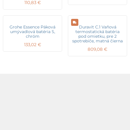
110,83
€
Grohe Essence Páková
Duravit C.1 Vaňová
umývadlová batéria S,
termostatická batéria
chróm
pod omietku, pre 2
spotrebiče, matná čierna
133,02
€
809,08
€