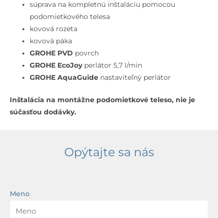
otvorová
súprava na kompletnú inštaláciu pomocou
inštalácia,
podomietkového telesa
Cool
kovová rozeta
Sunrise
kovová páka
GROHE PVD
povrch
GROHE EcoJoy
perlátor 5,7 l/min
GROHE AquaGuide
nastaviteľný perlátor
Inštalácia na montážne podomietkové teleso, nie je
súčasťou dodávky.
Opýtajte sa nás
Meno