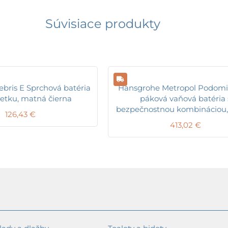
Súvisiace produkty
bris E Sprchová batéria
Hansgrohe Metropol Podomi
etku, matná čierna
páková vaňová batéria 
bezpečnostnou kombináciou
126,43
€
413,02
€