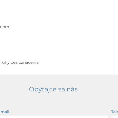
rúdom
 druhý bez označenia
Opýtajte sa nás
Email
Tel