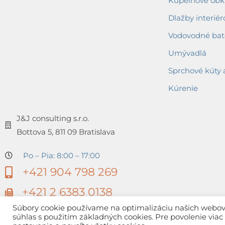
Kúpeľňové obkl
Dlažby interiér
Vodovodné bat
Umývadlá
Sprchové kúty 
Kúrenie
J&J consulting s.r.o.
Bottova 5, 811 09 Bratislava
Po – Pia: 8:00 – 17:00
+421 904 798 269
+421 2 6383 0138
Súbory cookie používame na optimalizáciu našich webovýc
súhlas s použitím základných cookies. Pre povolenie via