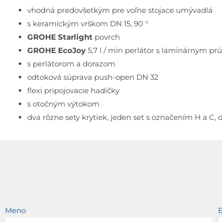
vhodná predovšetkým pre voľne stojace umývadlá
s keramickým vrškom DN 15, 90 °
GROHE Starlight
povrch
GROHE EcoJoy
5,7 l / min perlátor s laminárnym p
s perlátorom a dorazom
odtoková súprava push-open DN 32
flexi pripojovacie hadičky
s otočným výtokom
dva rôzne sety krytiek, jeden set s označením H a C,
Meno