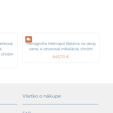
etková
Hansgrohe Metropol Batéria na okraj
s
vane, 4-otvorová inštalácia, chróm
, chróm
645,70
€
Všetko o nákupe