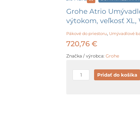
Grohe Atrio Umývadl
výtokom, veľkosť XL
,
Pákové do priestoru
Umývadlové ba
720,76
€
Značka / výrobca:
Grohe
množstvo
Pridať do košíka
Grohe
Atrio
Umývadlová
batéria
s
výpusťou
a