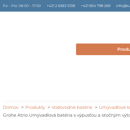
Preskočiť
Po – Pia: 08:00 – 17:00
+421 2 6383 0138
+421 904 798 269
info@ku
na
obsah
Prod
Domov
Produkty
Vodovodné batérie
Umývadlové b
Grohe Atrio Umývadlová batéria s výpusťou a otočným výt