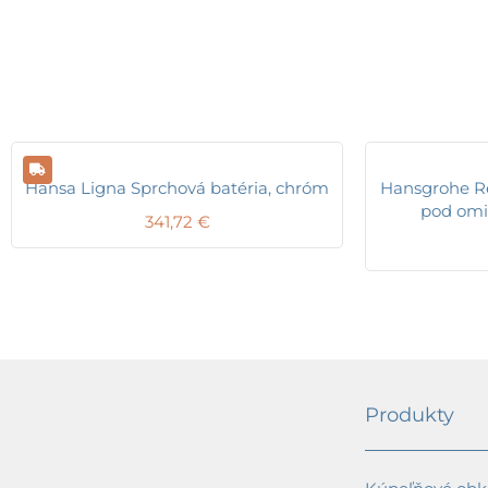
Hansa Ligna Sprchová batéria, chróm
Hansgrohe Re
pod omi
341,72
€
Produkty