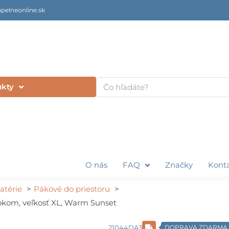
pelneonline.sk
Vyhľadať
ukty
O nás
FAQ
Značky
Kont
atérie
Pákové do priestoru
okom, veľkosť XL, Warm Sunset
21044DA3
DOPRAVA ZDARMA