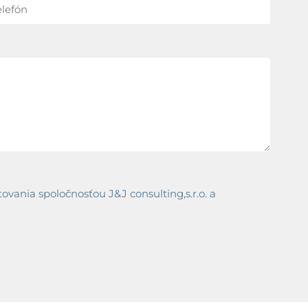
ania spoločnosťou J&J consulting,s.r.o. a