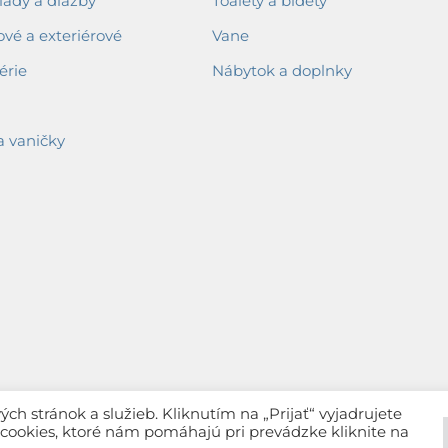
ady a dlažby
Toalety a bidety
ové a exteriérové
Vane
érie
Nábytok a doplnky
a vaničky
h stránok a služieb. Kliknutím na „Prijať“ vyjadrujete
c cookies, ktoré nám pomáhajú pri prevádzke kliknite na