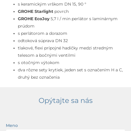
výpusťou
s keramickým vrškom DN 15, 90 °
a
GROHE
Starlight
povrch
otočným
GROHE
EcoJoy
5,7 l / min perlátor s laminárnym
výtokom,
prúdom
veľkosť
s perlátorom a dorazom
M,
odtoková súprava DN 32
3-
tlakové, flexi prípojné hadičky medzi stredným
otvorová
telesom a bočnými ventilmi
inštalácia,
s otočným výtokom
Cool
dva rôzne sety krytiek, jeden set s označením H a C,
Sunrise
druhý bez označenia
Opýtajte sa nás
Meno