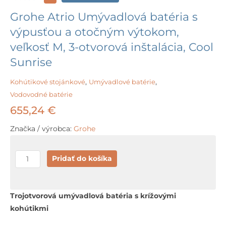
Grohe Atrio Umývadlová batéria s
výpusťou a otočným výtokom,
veľkosť M, 3-otvorová inštalácia, Cool
Sunrise
Kohútikové stojánkové
,
Umývadlové batérie
,
Vodovodné batérie
655,24
€
Značka / výrobca:
Grohe
množstvo
Pridať do košíka
Grohe
Atrio
Umývadlová
Trojotvorová umývadlová batéria s krížovými
batéria
kohútikmi
s