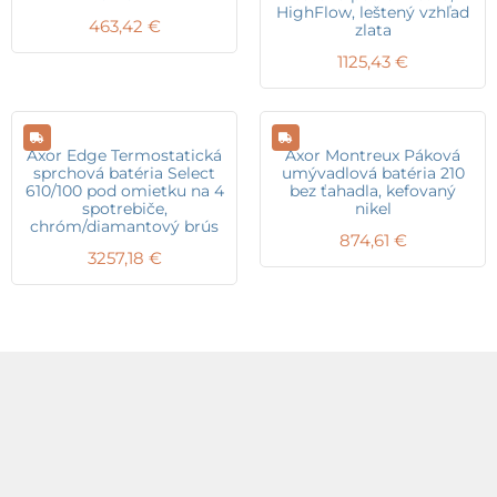
HighFlow, leštený vzhľad
463,42
€
zlata
1125,43
€
Axor Edge Termostatická
Axor Montreux Páková
sprchová batéria Select
umývadlová batéria 210
610/100 pod omietku na 4
bez ťahadla, kefovaný
spotrebiče,
nikel
chróm/diamantový brús
874,61
€
3257,18
€