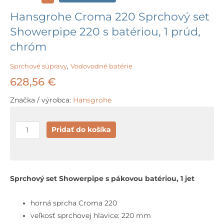
Hansgrohe Croma 220 Sprchový set
Showerpipe 220 s batériou, 1 prúd,
chróm
Sprchové súpravy
,
Vodovodné batérie
628,56
€
Značka / výrobca:
Hansgrohe
množstvo
Pridať do košíka
Hansgrohe
Croma
220
Sprchový
Sprchový set Showerpipe s pákovou batériou, 1 jet
set
Showerpipe
horná sprcha Croma 220
220
veľkosť sprchovej hlavice: 220 mm