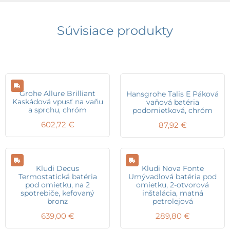
Súvisiace produkty
Grohe Allure Brilliant
Hansgrohe Talis E Páková
Kaskádová vpusť na vaňu
vaňová batéria
a sprchu, chróm
podomietková, chróm
602,72
€
87,92
€
Kludi Decus
Kludi Nova Fonte
Termostatická batéria
Umývadlová batéria pod
pod omietku, na 2
omietku, 2-otvorová
spotrebiče, kefovaný
inštalácia, matná
bronz
petrolejová
639,00
€
289,80
€