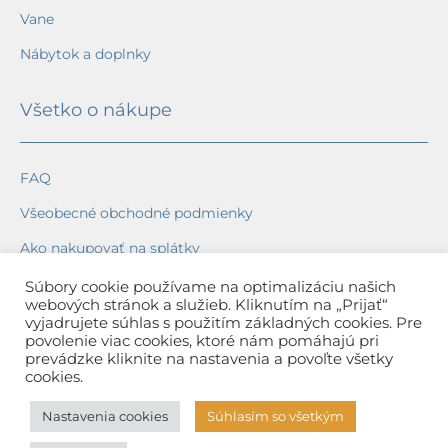
Vane
Nábytok a doplnky
Všetko o nákupe
FAQ
Všeobecné obchodné podmienky
Ako nakupovať na splátky
Ochrana osobných údajov
Súbory cookie používame na optimalizáciu našich
webových stránok a služieb. Kliknutím na „Prijať“
Reklamačný poriadok
vyjadrujete súhlas s použitím základných cookies. Pre
povolenie viac cookies, ktoré nám pomáhajú pri
Spôsob a cena dopravy
prevádzke kliknite na nastavenia a povoľte všetky
cookies.
Dodacie lehoty
Nastavenia cookies
Súhlasím so všetkým
Spôsob platby