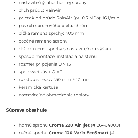
s
nastaviteľný uhol hornej sprchy
batériou,
druh prúdu: RainAir
1
prietok pri prúde RainAir (pri 0,3 MPa): 16 l/min
prúd,
povrch sprchového dielu: chróm
chróm
dĺžka ramena sprchy: 400 mm
otočné rameno sprchy
držiak ručnej sprchy s nastaviteľnou výškou
spôsob montáže: inštalácia na stenu
rozmer pripojenia DN 15
spojovací závit G Â˝
rozstup stredov 150 mm ± 12 mm
keramická kartuša
nastaviteľné obmedzenie teploty
Súprava obsahuje
hornú sprchu
Croma 220 Air 1jet
(# 26464000)
ručnú sprchu
Croma 100 Vario EcoSmart
(#