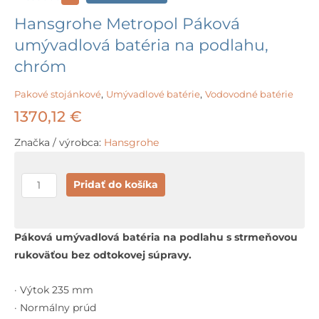
Hansgrohe Metropol Páková
umývadlová batéria na podlahu,
chróm
Pakové stojánkové
,
Umývadlové batérie
,
Vodovodné batérie
1370,12
€
Značka / výrobca:
Hansgrohe
množstvo
Pridať do košíka
Hansgrohe
Metropol
Páková
Páková umývadlová batéria na podlahu s strmeňovou
umývadlová
rukoväťou bez odtokovej súpravy.
batéria
na
· Výtok 235 mm
podlahu,
· Normálny prúd