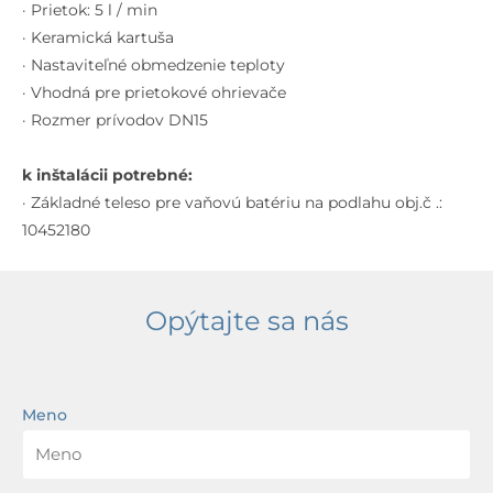
chróm
· Prietok: 5 l / min
· Keramická kartuša
· Nastaviteľné obmedzenie teploty
· Vhodná pre prietokové ohrievače
· Rozmer prívodov DN15
k inštalácii potrebné:
· Základné teleso pre vaňovú batériu na podlahu obj.č .:
10452180
Opýtajte sa nás
Meno