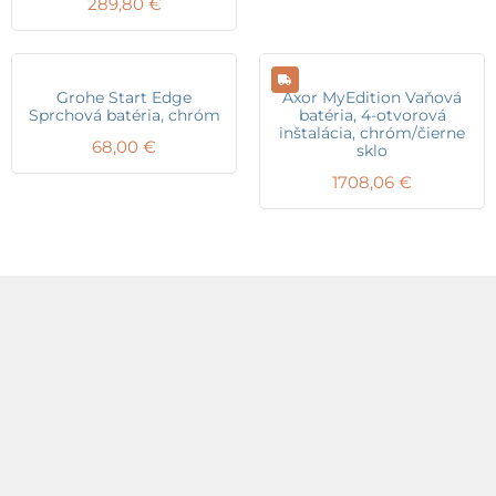
289,80
€
Grohe Start Edge
Axor MyEdition Vaňová
Sprchová batéria, chróm
batéria, 4-otvorová
inštalácia, chróm/čierne
68,00
€
sklo
1708,06
€