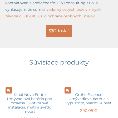
kontaktovania spoločnosťou J&J consulting,s.r.o. a
vyhlasujem, že som si
vedomý svojich práv v zmysle
zákona č. 18/2018 Z.z. o ochrane osobných údajov.
Odoslať
Súvisiace produkty
Kludi Nova Fonte
Grohe Essence
Umývadlová batéria pod
Umývadlová batéria s
omietku, 2-otvorová
výpustom, Warm Sunset
inštalácia, matná svetlo
290,05
€
modrá