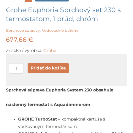
Grohe Euphoria Sprchový set 230 s
termostatom, 1 prúd, chróm
Sprchové súpravy
,
Vodovodné batérie
677,66
€
Značka / výrobca:
Grohe
množstvo
Pridať do košíka
Grohe
Euphoria
Sprchový
Sprchová súprava Euphoria System 230 obsahuje
set
230
nástenný termostat s Aquadimmerom
s
termostatom,
GROHE TurboStat
– kompaktná kartuša s
1
voskovaným termočlánkom