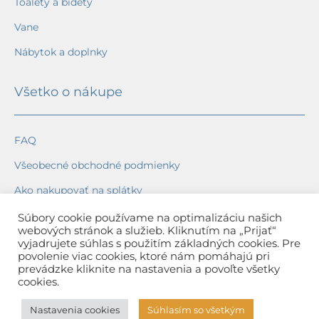
Toalety a bidety
Vane
Nábytok a doplnky
Všetko o nákupe
FAQ
Všeobecné obchodné podmienky
Ako nakupovať na splátky
Ochrana osobných údajov
Súbory cookie používame na optimalizáciu našich
webových stránok a služieb. Kliknutím na „Prijať“
Reklamačný poriadok
vyjadrujete súhlas s použitím základných cookies. Pre
povolenie viac cookies, ktoré nám pomáhajú pri
Spôsob a cena dopravy
prevádzke kliknite na nastavenia a povoľte všetky
cookies.
Dodacie lehoty
Nastavenia cookies
Súhlasím so všetkým
Spôsob platby