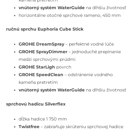
vnútorný systém WaterGuide
na dlhšiu životnosť
horizontálne otočné sprchové rameno, 450 mm
ručnú sprchu Euphoria Cube Stick
GROHE DreamSpray
– perfektné vodné lúče
GROHE SprayDimmer
– jednoduché prepínanie
medzi sprchovými prúdmi
GROHE StarLigh
povrch
GROHE SpeedClean
–
odstránenie vodného
kameňa pretretím
vnútorný systém WaterGuide
na dlhšiu životnosť
sprchovú hadicu Silverflex
dĺžka hadice 1 750 mm
Twistfree
– zabraňuje skrúteniu sprchovej hadice