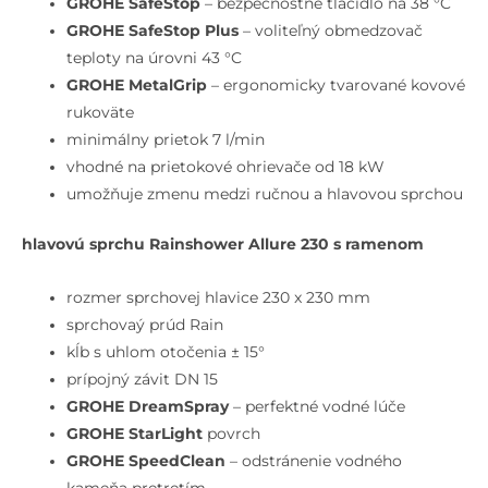
prúd,
GROHE SafeStop
– bezpečnostné tlačidlo na 38 °C
chróm
GROHE SafeStop Plus
–
voliteľný obmedzovač
teploty na úrovni 43 °C
GROHE MetalGrip
– ergonomicky tvarované kovové
rukoväte
minimálny prietok 7 l/min
vhodné na prietokové ohrievače od 18 kW
umožňuje zmenu medzi ručnou a hlavovou sprchou
hlavovú sprchu Rainshower Allure 230 s ramenom
rozmer sprchovej hlavice 230 x 230 mm
sprchovaý prúd Rain
kĺb s uhlom otočenia ± 15°
prípojný závit DN 15
GROHE DreamSpray
– perfektné vodné lúče
GROHE StarLight
povrch
GROHE SpeedClean
– odstránenie vodného
kameňa pretretím