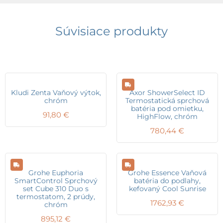
Súvisiace produkty
Kludi Zenta Vaňový výtok,
Axor ShowerSelect ID
chróm
Termostatická sprchová
batéria pod omietku,
91,80
€
HighFlow, chróm
780,44
€
Grohe Euphoria
Grohe Essence Vaňová
SmartControl Sprchový
batéria do podlahy,
set Cube 310 Duo s
kefovaný Cool Sunrise
termostatom, 2 prúdy,
1762,93
€
chróm
895,12
€