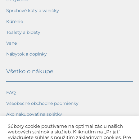
Sprchové kúty a vaničky
Kúrenie
Toalety a bidety
Vane
Nábytok a doplnky
Všetko o nákupe
FAQ
Všeobecné obchodné podmienky
Ako nakupovať na splátky
Ochrana osobných údajov
Súbory cookie používame na optimalizáciu našich
webových stránok a služieb. Kliknutím na „Prijať“
Reklamačný poriadok
vyjadrujete súhlas s použitím základných cookies. Pre