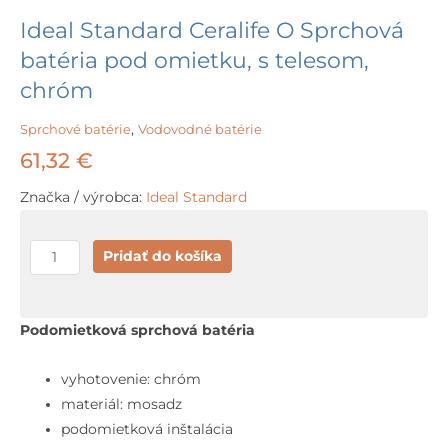
Ideal Standard Ceralife O Sprchová
batéria pod omietku, s telesom,
chróm
Sprchové batérie
,
Vodovodné batérie
61,32
€
Značka / výrobca:
Ideal Standard
množstvo
Pridať do košíka
Ideal
Standard
Ceralife
Podomietková sprchová batéria
O
Sprchová
vyhotovenie: chróm
batéria
materiál: mosadz
pod
podomietková inštalácia