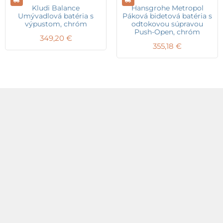
Kludi Balance
Hansgrohe Metropol
Umývadlová batéria s
Páková bidetová batéria s
výpustom, chróm
odtokovou súpravou
Push-Open, chróm
349,20
€
355,18
€