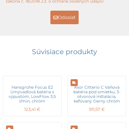
zákona č. 18/2018 Z.z. o ochrane osobných údajov.
Odoslať
Súvisiace produkty
Hansgrohe Focus E2
Axor Citterio C Vaňová
Umývadlová batéria s
batéria pod omietku, 3-
výpustom, LowFlow 3,5
otvorová inštalácia,
l/min, chróm
kefovaný čierny chróm
123,41
€
911,57
€