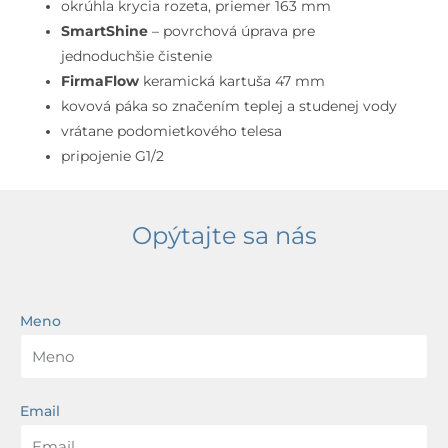
omietku,
okrúhla krycia rozeta, priemer 163 mm
s
SmartShine
– povrchová úprava pre
telesom,
jednoduchšie čistenie
chróm
FirmaFlow
keramická kartuša 47 mm
kovová páka so značením teplej a studenej vody
vrátane podomietkového telesa
pripojenie G1/2
Opýtajte sa nás
Meno
Email