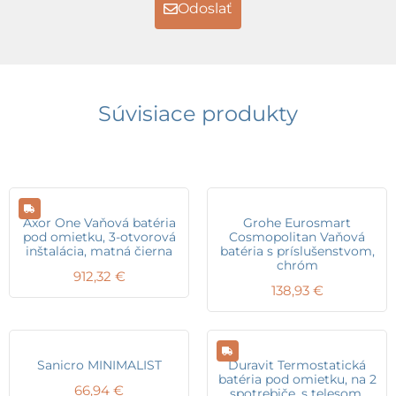
Odoslať
Súvisiace produkty
Axor One Vaňová batéria
Grohe Eurosmart
pod omietku, 3-otvorová
Cosmopolitan Vaňová
inštalácia, matná čierna
batéria s príslušenstvom,
chróm
912,32
€
138,93
€
Sanicro MINIMALIST
Duravit Termostatická
batéria pod omietku, na 2
66,94
€
spotrebiče, s telesom,