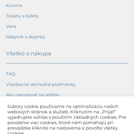
Kúrenie
Toalety a bidety
Vane
Nábytok a doplnky
Všetko o nákupe
FAQ
Všeobecné obchodné podmienky
Ako nakupovať na splátky
Ochrana osobných údajov
Súbory cookie používame na optimalizáciu našich
webových stránok a služieb. Kliknutím na „Prijať“
Reklamačný poriadok
vyjadrujete súhlas s použitím základných cookies. Pre
povolenie viac cookies, ktoré nám pomáhajú pri
Spôsob a cena dopravy
prevádzke kliknite na nastavenia a povoľte všetky
cookies.