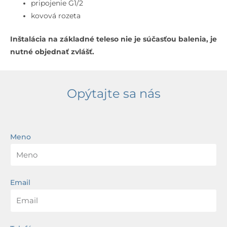
omietku
pripojenie G1/2
s
kovová rozeta
1
Inštalácia na základné teleso nie je súčasťou balenia, je
výstupom,
nutné objednať zvlášť.
čierna
Opýtajte sa nás
Meno
Email