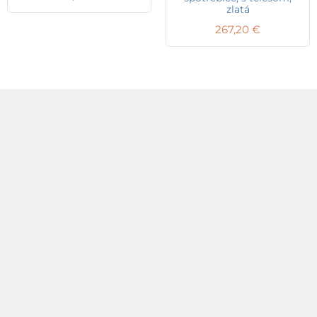
zlatá
267,20
€