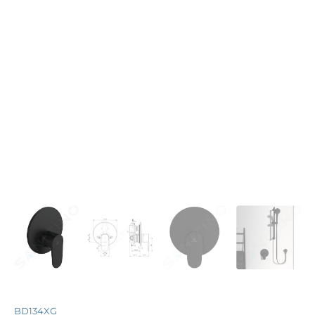
BD134XG