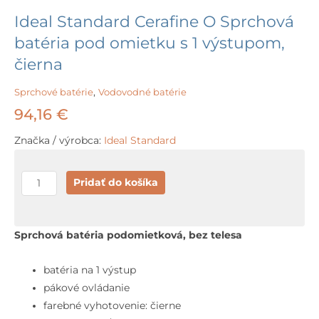
Ideal Standard Cerafine O Sprchová
batéria pod omietku s 1 výstupom,
čierna
Sprchové batérie
,
Vodovodné batérie
94,16
€
Značka / výrobca:
Ideal Standard
množstvo
Pridať do košíka
Ideal
Standard
Cerafine
Sprchová batéria podomietková, bez telesa
O
Sprchová
batéria na 1 výstup
batéria
pákové ovládanie
pod
farebné vyhotovenie: čierne