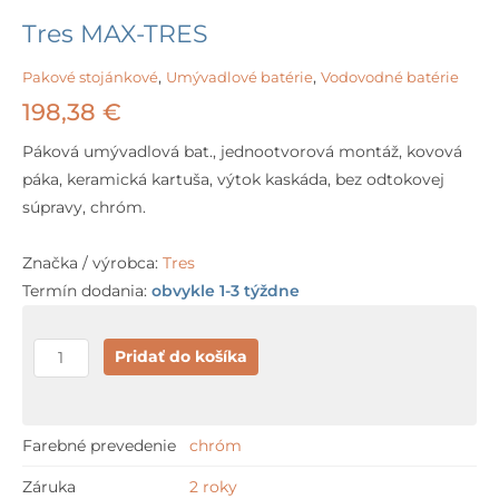
Tres MAX-TRES
Pakové stojánkové
,
Umývadlové batérie
,
Vodovodné batérie
198,38
€
Páková umývadlová bat., jednootvorová montáž, kovová
páka, keramická kartuša, výtok kaskáda, bez odtokovej
súpravy, chróm.
Značka / výrobca:
Tres
Termín dodania:
obvykle 1-3 týždne
množstvo
Pridať do košíka
Tres
MAX-
TRES
Farebné prevedenie
chróm
Záruka
2 roky