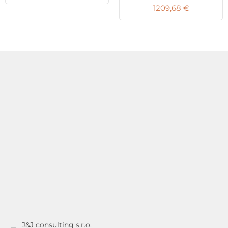
1209,68
€
J&J consulting s.r.o.