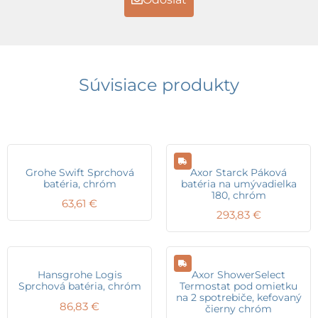
Súvisiace produkty
Grohe Swift Sprchová
Axor Starck Páková
batéria, chróm
batéria na umývadielka
180, chróm
63,61
€
293,83
€
Hansgrohe Logis
Axor ShowerSelect
Sprchová batéria, chróm
Termostat pod omietku
na 2 spotrebiče, kefovaný
86,83
€
čierny chróm