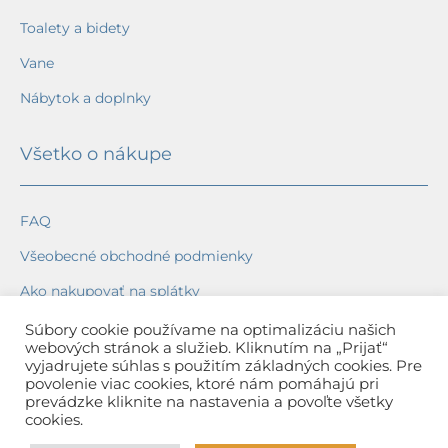
Toalety a bidety
Vane
Nábytok a doplnky
Všetko o nákupe
FAQ
Všeobecné obchodné podmienky
Ako nakupovať na splátky
Ochrana osobných údajov
Súbory cookie používame na optimalizáciu našich
webových stránok a služieb. Kliknutím na „Prijať“
Reklamačný poriadok
vyjadrujete súhlas s použitím základných cookies. Pre
povolenie viac cookies, ktoré nám pomáhajú pri
Spôsob a cena dopravy
prevádzke kliknite na nastavenia a povoľte všetky
cookies.
Dodacie lehoty