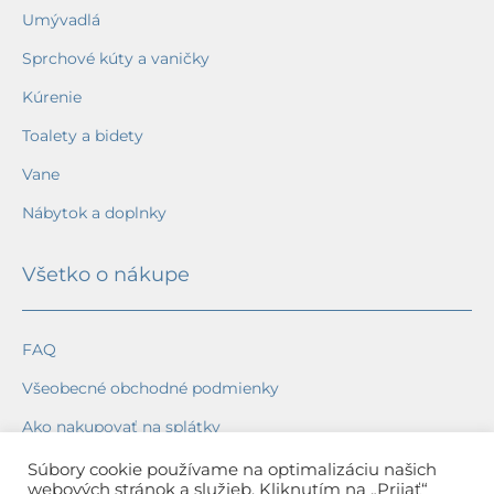
Umývadlá
Sprchové kúty a vaničky
Kúrenie
Toalety a bidety
Vane
Nábytok a doplnky
Všetko o nákupe
FAQ
Všeobecné obchodné podmienky
Ako nakupovať na splátky
Ochrana osobných údajov
Súbory cookie používame na optimalizáciu našich
webových stránok a služieb. Kliknutím na „Prijať“