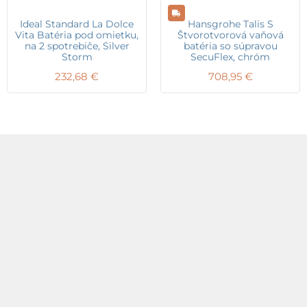
Ideal Standard La Dolce
Hansgrohe Talis S
Vita Batéria pod omietku,
Štvorotvorová vaňová
na 2 spotrebiče, Silver
batéria so súpravou
Storm
SecuFlex, chróm
232,68
€
708,95
€