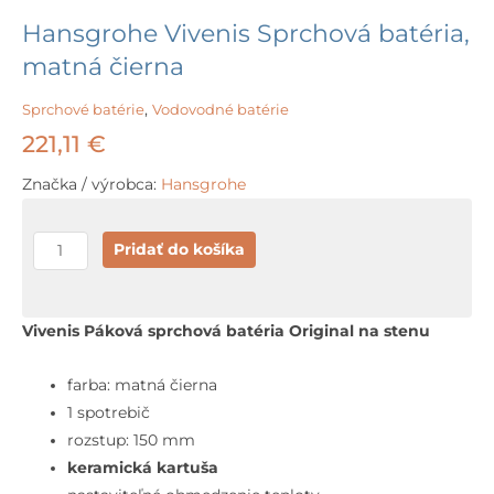
Hansgrohe Vivenis Sprchová batéria,
matná čierna
Sprchové batérie
,
Vodovodné batérie
221,11
€
Značka / výrobca:
Hansgrohe
množstvo
Pridať do košíka
Hansgrohe
Vivenis
Sprchová
Vivenis Páková sprchová batéria Original na stenu
batéria,
matná
farba: matná čierna
čierna
1 spotrebič
rozstup: 150 mm
keramická kartuša