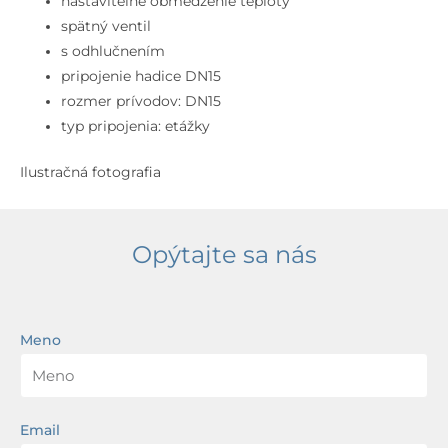
nastaviteľné obmedzenie teploty
spätný ventil
s odhlučnením
pripojenie hadice DN15
rozmer prívodov: DN15
typ pripojenia: etážky
Ilustračná fotografia
Opýtajte sa nás
Meno
Email