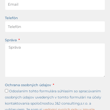
Telefón
Správa
Ochrana osobných údajov
Odoslaním tohto formulára súhlasím so spracúvaním
osobných údajov uvedených v tomto formulári na účely
kontaktovania spoločnosťou J&J consulting,s.r.o. a
vyhlasujem, že som si
vedomý svojich práv v zmysle