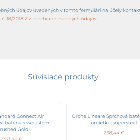
ných údajov uvedených v tomto formulári na účely kontaktov
č. 18/2018 Z.z. o ochrane osobných údajov.
Súvisiace produkty
tandard Connect Air
Grohe Lineare Sprchová baté
 batéria s výpustom,
omietku, supersteel
rushed Gold
238,44
€
233,46
€