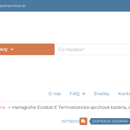
pelneonline.sk
Vyhľadať
ukty
O nás
FAQ
Značky
Kont
rie
Hansgrohe Ecostat E Termostatická sprchová batéria,
15773000
DOPRAVA ZDARMA