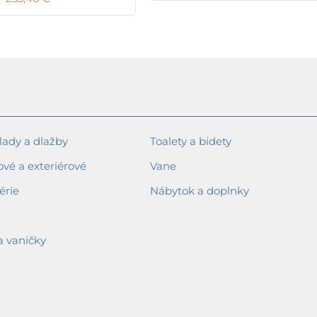
ady a dlažby
Toalety a bidety
ové a exteriérové
Vane
érie
Nábytok a doplnky
a vaničky