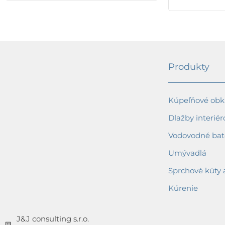
Produkty
Kúpeľňové obkl
Dlažby interiér
Vodovodné bat
Umývadlá
Sprchové kúty 
Kúrenie
J&J consulting s.r.o.