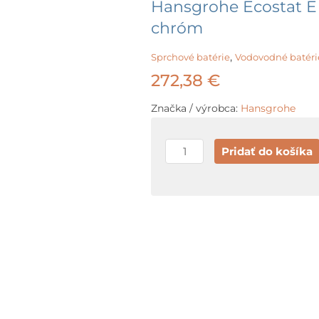
Hansgrohe Ecostat E 
chróm
,
Sprchové batérie
Vodovodné batéri
272,38
€
Značka / výrobca:
Hansgrohe
množstvo
Pridať do košíka
Hansgrohe
Ecostat
E
Termostatická
sprchová
batéria,
chróm