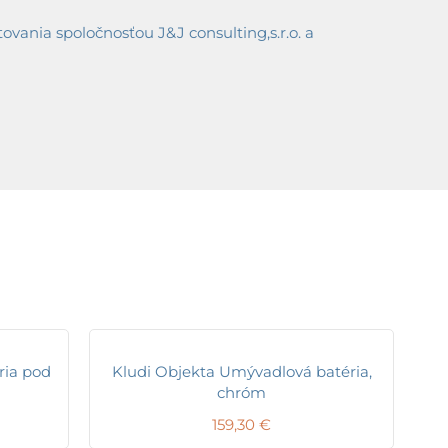
ania spoločnosťou J&J consulting,s.r.o. a
ria pod
Kludi Objekta Umývadlová batéria,
chróm
159,30
€