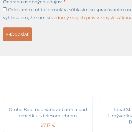
Ochrana osobných údajov
Odoslaním tohto formulára súhlasím so spracúvaním osob
vyhlasujem, že som si
vedomý svojich práv v zmysle zákona 
Odoslať
Grohe BauLoop Vaňová batéria pod
Ideal S
omietku, s telesom, chróm
Umývadlová
B
97,17
€