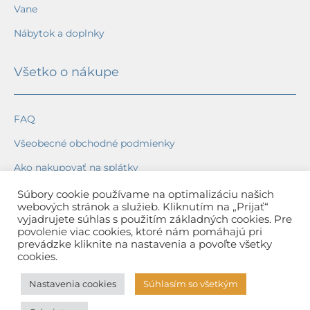
Vane
Nábytok a doplnky
Všetko o nákupe
FAQ
Všeobecné obchodné podmienky
Ako nakupovať na splátky
Ochrana osobných údajov
Súbory cookie používame na optimalizáciu našich
webových stránok a služieb. Kliknutím na „Prijať“
Reklamačný poriadok
vyjadrujete súhlas s použitím základných cookies. Pre
povolenie viac cookies, ktoré nám pomáhajú pri
Spôsob a cena dopravy
prevádzke kliknite na nastavenia a povoľte všetky
cookies.
Dodacie lehoty
Nastavenia cookies
Súhlasím so všetkým
Spôsob platby