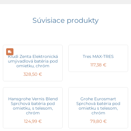
Súvisiace produkty
Kludi Zenta Elektronická
Tres MAX-TRES
umývadlová batéria pod
117,38
€
omietku, chróm
328,50
€
Hansgrohe Vernis Blend
Grohe Eurosmart
Sprchová batéria pod
Sprchová batéria pod
omietku, s telesom,
omietku s telesom,
chróm
chróm
124,99
€
79,80
€