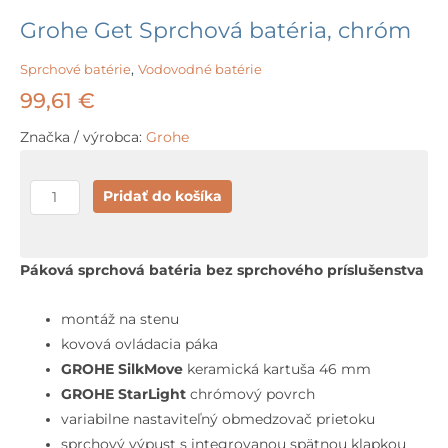
Grohe Get Sprchová batéria, chróm
Sprchové batérie
,
Vodovodné batérie
99,61
€
Značka / výrobca:
Grohe
množstvo
Pridať do košíka
Grohe
Get
Sprchová
Páková sprchová batéria bez sprchového príslušenstva
batéria,
chróm
montáž na stenu
kovová ovládacia páka
GROHE SilkMove
keramická kartuša 46 mm
GROHE StarLight
chrómový povrch
variabilne nastaviteľný obmedzovač prietoku
sprchový výpust s integrovanou spätnou klapkou