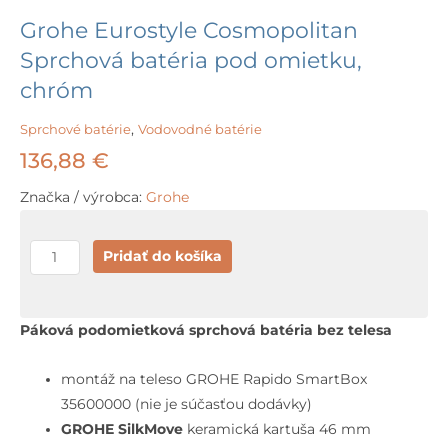
Grohe Eurostyle Cosmopolitan
Sprchová batéria pod omietku,
chróm
Sprchové batérie
,
Vodovodné batérie
136,88
€
Značka / výrobca:
Grohe
množstvo
Pridať do košíka
Grohe
Eurostyle
Cosmopolitan
Páková podomietková sprchová batéria bez telesa
Sprchová
batéria
montáž na teleso GROHE Rapido SmartBox
pod
35600000 (nie je súčasťou dodávky)
omietku,
GROHE SilkMove
keramická kartuša 46 mm