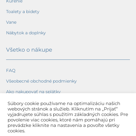
Kúrenie
Toalety a bidety
Vane
Nábytok a doplnky
Všetko o nákupe
FAQ
Všeobecné obchodné podmienky
Ako nakupovať na splátky
Ochrana osobných údajov
Súbory cookie používame na optimalizáciu našich
webových stránok a služieb. Kliknutím na „Prijať“
Reklamačný poriadok
vyjadrujete súhlas s použitím základných cookies. Pre
povolenie viac cookies, ktoré nám pomáhajú pri
Spôsob a cena dopravy
prevádzke kliknite na nastavenia a povoľte všetky
cookies.
Dodacie lehoty