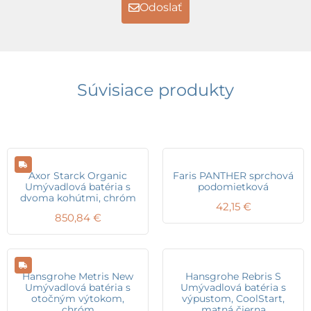
Odoslať
Súvisiace produkty
Axor Starck Organic
Faris PANTHER sprchová
Umývadlová batéria s
podomietková
dvoma kohútmi, chróm
42,15
€
850,84
€
Hansgrohe Metris New
Hansgrohe Rebris S
Umývadlová batéria s
Umývadlová batéria s
otočným výtokom,
výpustom, CoolStart,
chróm
matná čierna