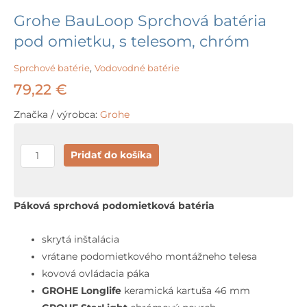
Grohe BauLoop Sprchová batéria
pod omietku, s telesom, chróm
Sprchové batérie
,
Vodovodné batérie
79,22
€
Značka / výrobca:
Grohe
množstvo
Pridať do košíka
Grohe
BauLoop
Sprchová
Páková sprchová podomietková batéria
batéria
pod
skrytá inštalácia
omietku,
vrátane podomietkového montážneho telesa
s
kovová ovládacia páka
telesom,
GROHE Longlife
keramická kartuša 46 mm
chróm