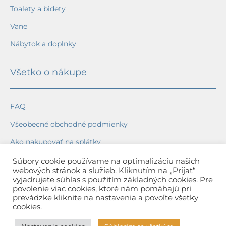
Toalety a bidety
Vane
Nábytok a doplnky
Všetko o nákupe
FAQ
Všeobecné obchodné podmienky
Ako nakupovať na splátky
Ochrana osobných údajov
Súbory cookie používame na optimalizáciu našich
webových stránok a služieb. Kliknutím na „Prijať“
Reklamačný poriadok
vyjadrujete súhlas s použitím základných cookies. Pre
povolenie viac cookies, ktoré nám pomáhajú pri
Spôsob a cena dopravy
prevádzke kliknite na nastavenia a povoľte všetky
cookies.
Dodacie lehoty