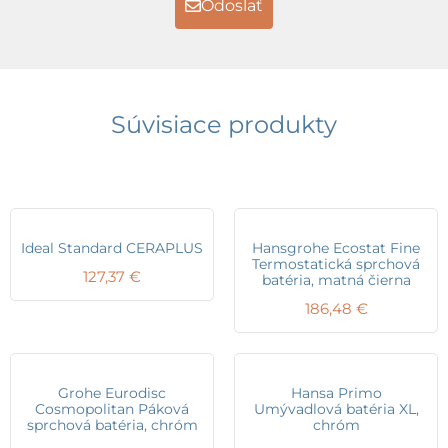
Odoslať
Súvisiace produkty
Ideal Standard CERAPLUS
Hansgrohe Ecostat Fine
Termostatická sprchová
127,37
€
batéria, matná čierna
186,48
€
Grohe Eurodisc
Hansa Primo
Cosmopolitan Páková
Umývadlová batéria XL,
sprchová batéria, chróm
chróm