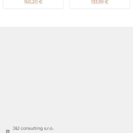
160,20
€
133,99
€
J&J consulting s.r.o.