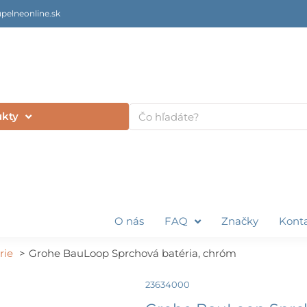
pelneonline.sk
Vyhľadať
ukty
O nás
FAQ
Značky
Kont
rie
Grohe BauLoop Sprchová batéria, chróm
23634000