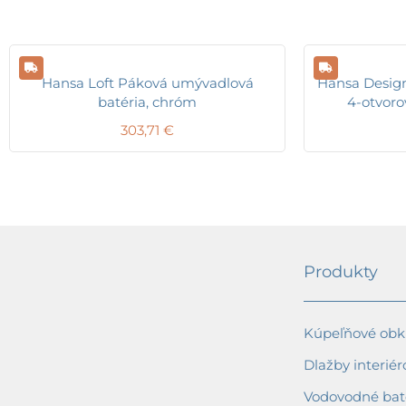
Hansa Loft Páková umývadlová
Hansa Design
batéria, chróm
4-otvoro
303,71
€
Produkty
Kúpeľňové obkl
Dlažby interiér
Vodovodné bat