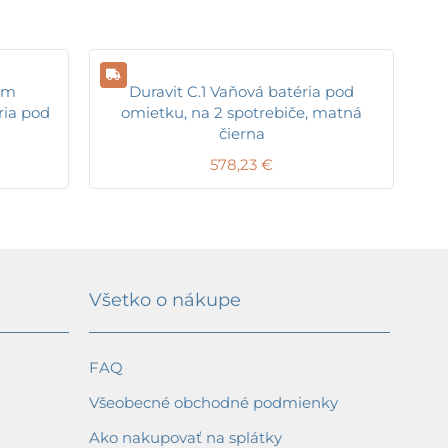
rm
Duravit C.1 Vaňová batéria pod
ria pod
omietku, na 2 spotrebiče, matná
čierna
578,23
€
Všetko o nákupe
FAQ
Všeobecné obchodné podmienky
Ako nakupovať na splátky