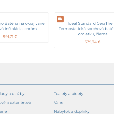
o Batéria na okraj vane,
Ideal Standard CeraThe
vá inštalácia, chróm
Termostatická sprchová baté
omietku, čierna
991,71
€
379,74
€
ady a dlažby
Toalety a bidety
ové a exteriérové
Vane
érie
Nábytok a doplnky