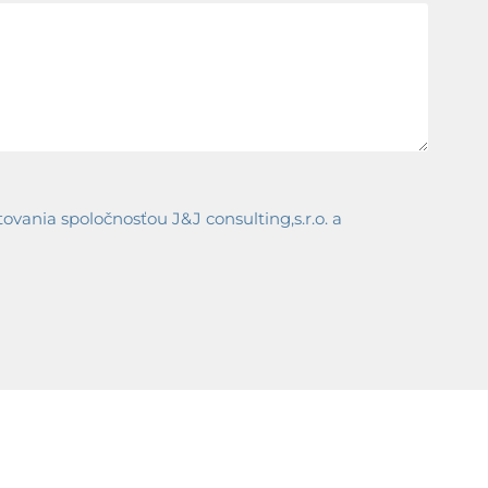
ania spoločnosťou J&J consulting,s.r.o. a