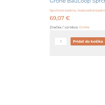
Grohe BauLoop Sprch
,
Sprchové batérie
Vodovodné batéri
69,07
€
Značka / výrobca:
Grohe
množstvo
Pridať do košíka
Grohe
BauLoop
Sprchová
batéria,
chróm