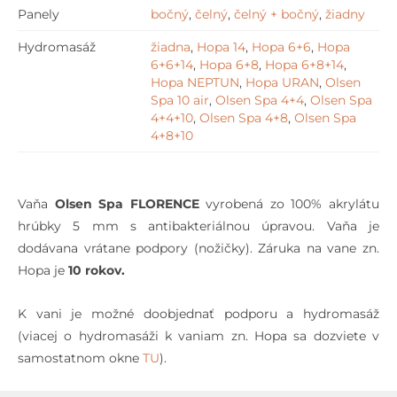
Panely
bočný
,
čelný
,
čelný + bočný
,
žiadny
Hydromasáž
žiadna
,
Hopa 14
,
Hopa 6+6
,
Hopa
6+6+14
,
Hopa 6+8
,
Hopa 6+8+14
,
Hopa NEPTUN
,
Hopa URAN
,
Olsen
Spa 10 air
,
Olsen Spa 4+4
,
Olsen Spa
4+4+10
,
Olsen Spa 4+8
,
Olsen Spa
4+8+10
Vaňa
Olsen Spa FLORENCE
vyrobená zo 100% akrylátu
hrúbky 5 mm s antibakteriálnou úpravou. Vaňa je
dodávana vrátane podpory (nožičky). Záruka na vane zn.
Hopa je
10 rokov.
K vani je možné doobjednať podporu a hydromasáž
(viacej o hydromasáži k vaniam zn. Hopa sa dozviete v
samostatnom okne
TU
).