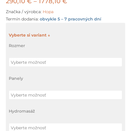
Price
290,10
€
–
1778,10
€
range:
Značka / výrobca:
Hopa
Termín dodania:
obvykle 5 – 7 pracovných dní
290,10 €
through
množstvo
Olsen
1778,10 €
Rozmer
Spa
FLORENCE
akrylátová
vaňa
Panely
+
nožičky
ZDARMA
Hydromasáž