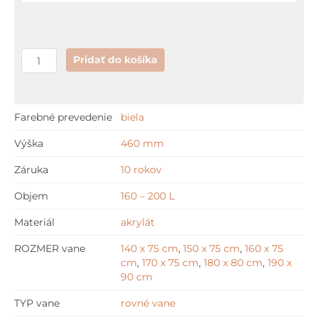
Pridať do košíka
Farebné prevedenie
biela
Výška
460 mm
Záruka
10 rokov
Objem
160 – 200 L
Materiál
akrylát
ROZMER vane
140 x 75 cm
,
150 x 75 cm
,
160 x 75
cm
,
170 x 75 cm
,
180 x 80 cm
,
190 x
90 cm
TYP vane
rovné vane