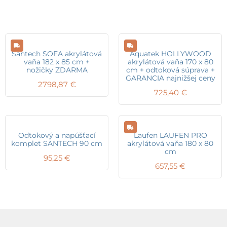
Santech SOFA akrylátová
Aquatek HOLLYWOOD
vaňa 182 x 85 cm +
akrylátová vaňa 170 x 80
nožičky ZDARMA
cm + odtoková súprava +
GARANCIA najnižšej ceny
2798,87
€
725,40
€
Odtokový a napúšťací
Laufen LAUFEN PRO
komplet SANTECH 90 cm
akrylátová vaňa 180 x 80
cm
95,25
€
657,55
€