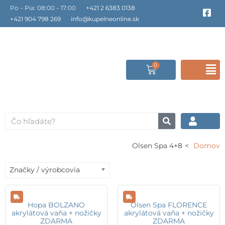
Preskočiť
Po – Pia: 08:00 – 17:00
+421 2 6383 0138
F
a
na
+421 904 798 269
info@kupelneonline.sk
c
obsah
e
b
o
o
0
Cart
F
k
-
s
M
q
u
a
Vyhľadať
r
e
Olsen Spa 4+8
Domov
Značky / výrobcovia
Hopa BOLZANO
Olsen Spa FLORENCE
akrylátová vaňa + nožičky
akrylátová vaňa + nožičky
ZDARMA
ZDARMA