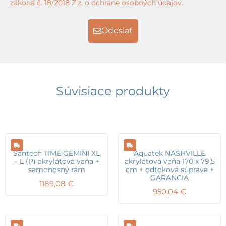
zákona č. 18/2018 Z.z. o ochrane osobných údajov.
Odoslať
Súvisiace produkty
Santech TIME GEMINI XL
Aquatek NASHVILLE
– L (P) akrylátová vaňa +
akrylátová vaňa 170 x 79,5
samonosný rám
cm + odtoková súprava +
GARANCIA
1189,08
€
950,04
€