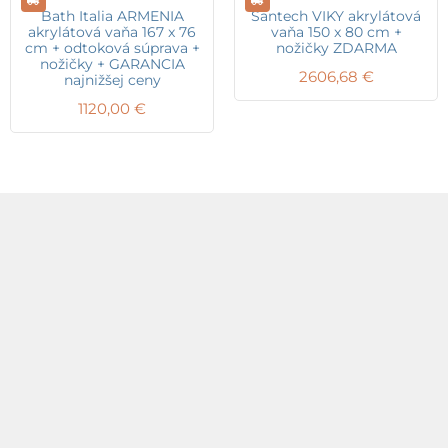
Bath Italia ARMENIA
Santech VIKY akrylátová
akrylátová vaňa 167 x 76
vaňa 150 x 80 cm +
cm + odtoková súprava +
nožičky ZDARMA
nožičky + GARANCIA
2606,68
€
najnižšej ceny
1120,00
€