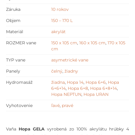
Záruka
10 rokov
Objem
150 – 170 L
Materiál
akrylát
ROZMER vane
150 x 105 cm
,
160 x 105 cm
,
170 x 105
cm
TYP vane
asymetrické vane
Panely
čelný
,
žiadny
Hydromasáž
žiadna
,
Hopa 14
,
Hopa 6+6
,
Hopa
6+6+14
,
Hopa 6+8
,
Hopa 6+8+14
,
Hopa NEPTUN
,
Hopa URAN
Vyhotovenie
ľavé
,
pravé
Vaňa
Hopa GELA
vyrobená zo 100% akrylátu hrúbky 4