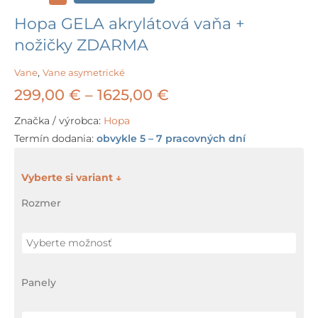
Hopa GELA akrylátová vaňa +
nožičky ZDARMA
Vane
,
Vane asymetrické
Price
299,00
€
–
1625,00
€
range:
Značka / výrobca:
Hopa
Termín dodania:
obvykle 5 – 7 pracovných dní
299,00 €
through
množstvo
Hopa
1625,00 €
Rozmer
GELA
akrylátová
vaňa
+
Panely
nožičky
ZDARMA