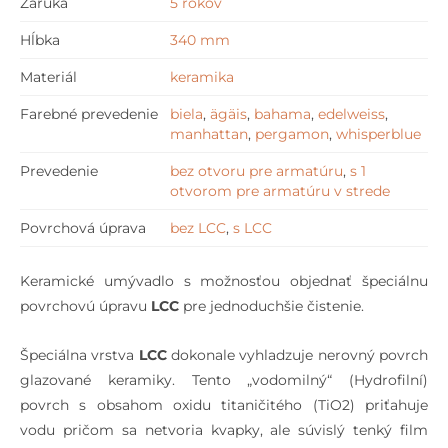
Záruka
5 rokov
Hĺbka
340 mm
Materiál
keramika
Farebné prevedenie
biela
,
ägäis
,
bahama
,
edelweiss
,
manhattan
,
pergamon
,
whisperblue
Prevedenie
bez otvoru pre armatúru
,
s 1
otvorom pre armatúru v strede
Povrchová úprava
bez LCC
,
s LCC
Keramické umývadlo s možnosťou objednať špeciálnu
povrchovú úpravu
LCC
pre jednoduchšie čistenie.
Špeciálna vrstva
LCC
dokonale vyhladzuje nerovný povrch
glazované keramiky. Tento „vodomilný“ (Hydrofilní)
povrch s obsahom oxidu titaničitého (TiO2) priťahuje
vodu pričom sa netvoria kvapky, ale súvislý tenký film