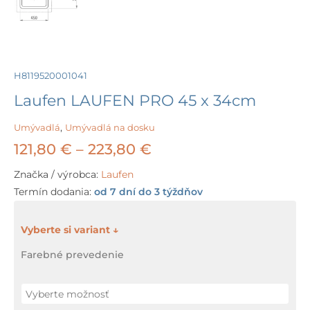
H8119520001041
Laufen LAUFEN PRO 45 x 34cm
Umývadlá
,
Umývadlá na dosku
Price
121,80
€
–
223,80
€
range:
Značka / výrobca:
Laufen
Termín dodania:
od 7 dní do 3 týždňov
121,80 €
through
množstvo
Laufen
223,80 €
Farebné prevedenie
LAUFEN
PRO
45