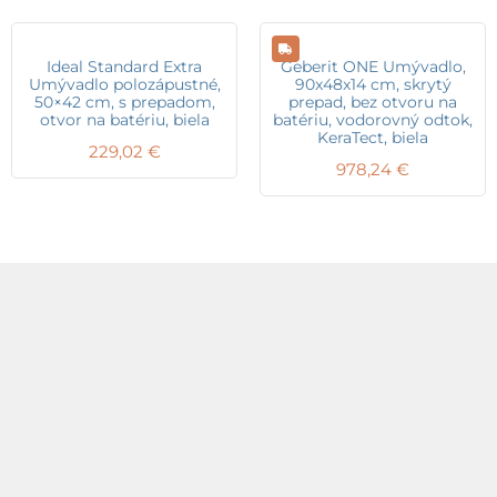
Ideal Standard Extra
Geberit ONE Umývadlo,
Umývadlo polozápustné,
90x48x14 cm, skrytý
50×42 cm, s prepadom,
prepad, bez otvoru na
otvor na batériu, biela
batériu, vodorovný odtok,
KeraTect, biela
229,02
€
978,24
€