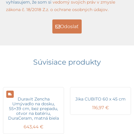
vyhlasujem, že som si
vedomý svojich práv v zmysle
zákona č. 18/2018 Z.z. o ochrane osobných údajov.
Odoslať
Súvisiace produkty
Duravit Zencha
Jika CUBITO 60 x 45 cm
Umývadlo na dosku,
116,97
€
55×39 cm, bez prepadu,
otvor na batériu,
DuraCeram, matná biela
643,44
€