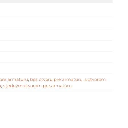
 pre armatúru
,
bez otvoru pre armatúru, s otvorom
u
,
s jedným otvorom pre armatúru