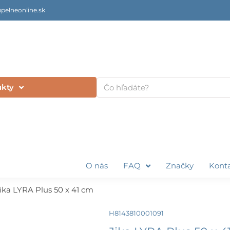
pelneonline.sk
Vyhľadať
ukty
O nás
FAQ
Značky
Kont
ika LYRA Plus 50 x 41 cm
H8143810001091