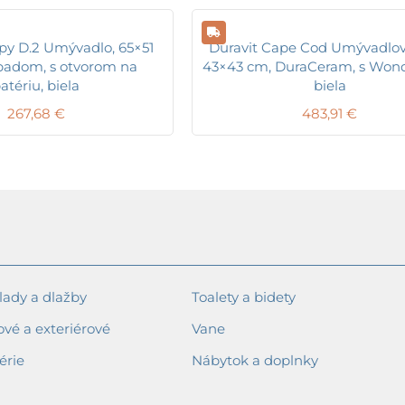
py D.2 Umývadlo, 65×51
Duravit Cape Cod Umývadlo
padom, s otvorom na
43×43 cm, DuraCeram, s Wond
atériu, biela
biela
267,68
€
483,91
€
ady a dlažby
Toalety a bidety
ové a exteriérové
Vane
érie
Nábytok a doplnky