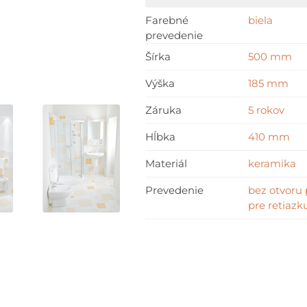
Farebné
biela
prevedenie
Šírka
500 mm
Výška
185 mm
Záruka
5 rokov
Hĺbka
410 mm
Materiál
keramika
Prevedenie
bez otvoru
pre retiazk