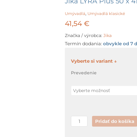
Jika LYRA Plus 50 x 4
,
Umývadlá
Umývadlá klasické
41,54
€
Značka / výrobca:
Jika
Termín dodania:
obvykle od 7 d
množstvo
Jika
Prevedenie
LYRA
Plus
50
x
41
cm
Pridať do košíka