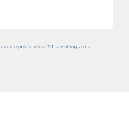
ania spoločnosťou J&J consulting,s.r.o. a