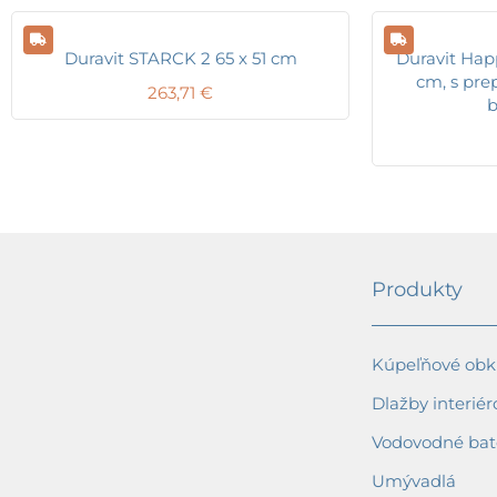
Duravit STARCK 2 65 x 51 cm
Duravit Hap
cm, s pre
263,71
€
b
Produkty
Kúpeľňové obkl
Dlažby interiér
Vodovodné bat
Umývadlá