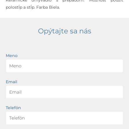
Keramické umývadlo s prepadom. Možnosť použiť
polostĺp a stĺp.
Farba Biela.
Opýtajte sa nás
Meno
Email
Telefón