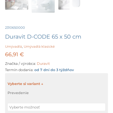
2310650000
Duravit D-CODE 65 x 50 cm
Umývadlá
,
Umývadlá klasické
66,91
€
Značka / výrobca:
Duravit
Termín dodania:
od 7 dní do 3 týždňov
množstvo
Duravit
Prevedenie
D-
CODE
65