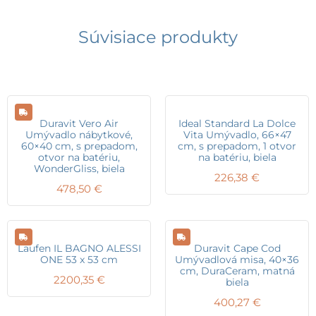
Súvisiace produkty
Duravit Vero Air
Ideal Standard La Dolce
Umývadlo nábytkové,
Vita Umývadlo, 66×47
60×40 cm, s prepadom,
cm, s prepadom, 1 otvor
otvor na batériu,
na batériu, biela
WonderGliss, biela
226,38
€
478,50
€
Laufen IL BAGNO ALESSI
Duravit Cape Cod
ONE 53 x 53 cm
Umývadlová misa, 40×36
cm, DuraCeram, matná
2200,35
€
biela
400,27
€