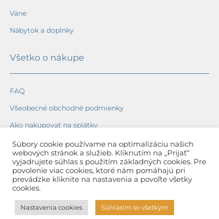
Vane
Nábytok a doplnky
Všetko o nákupe
FAQ
Všeobecné obchodné podmienky
Ako nakupovať na splátky
Ochrana osobných údajov
Súbory cookie používame na optimalizáciu našich
webových stránok a služieb. Kliknutím na „Prijať“
Reklamačný poriadok
vyjadrujete súhlas s použitím základných cookies. Pre
povolenie viac cookies, ktoré nám pomáhajú pri
Spôsob a cena dopravy
prevádzke kliknite na nastavenia a povoľte všetky
cookies.
Dodacie lehoty
Nastavenia cookies
Súhlasím so všetkým
Spôsob platby