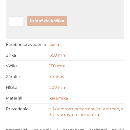
x
50
cm
Pridať do košíka
Farebné prevedenie
biela
Šírka
650 mm
Výška
150 mm
Záruka
5 rokov
Hĺbka
500 mm
Materiál
keramika
Prevedenie
s 1 otvorom pre armatúru v strede
,
s
3 otvormy pre armatúru