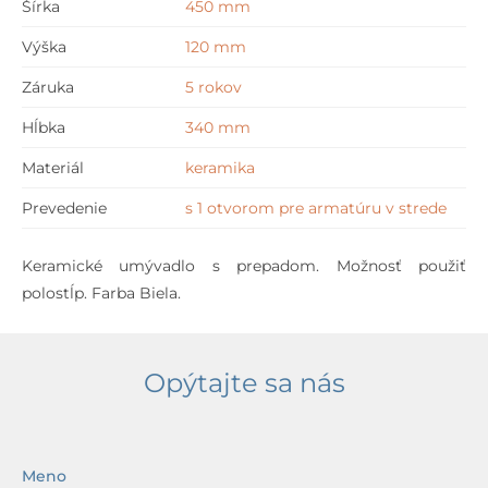
Šírka
450 mm
x
34
Výška
120 mm
cm
Záruka
5 rokov
Hĺbka
340 mm
Materiál
keramika
Prevedenie
s 1 otvorom pre armatúru v strede
Keramické umývadlo s prepadom. Možnosť použiť
polostĺp.
Farba Biela.
Opýtajte sa nás
Meno