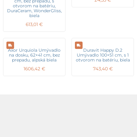
cm, bez prepadu, s
otvorom na batériu,
DuraCeram, WonderGliss,
biela
613,01
€
Axor Urquiola Umývadlo
Duravit Happy D.2
na dosku, 62×41 cm, bez
Umývadlo 100×51 cm, s 1
prepadu, alpská biela
otvorom na batériu, biela
1606,42
€
743,40
€