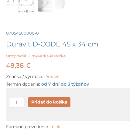
07054500000-0
Duravit D-CODE 45 x 34 cm
Umývadlá
,
Umývadlá klasické
48,38
€
Značka / výrobca:
Duravit
Termín dodania:
od 7 dní do 3 týždňov
množstvo
Pridať do košíka
Duravit
D-
CODE
Farebné prevedenie
biela
45