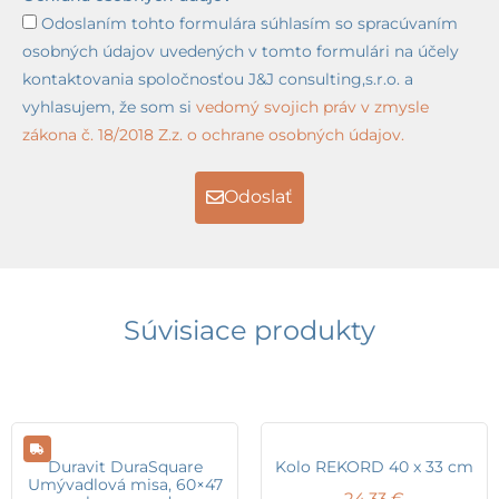
Odoslaním tohto formulára súhlasím so spracúvaním
osobných údajov uvedených v tomto formulári na účely
kontaktovania spoločnosťou J&J consulting,s.r.o. a
vyhlasujem, že som si
vedomý svojich práv v zmysle
zákona č. 18/2018 Z.z. o ochrane osobných údajov.
Odoslať
Súvisiace produkty
Duravit DuraSquare
Kolo REKORD 40 x 33 cm
Umývadlová misa, 60×47
24,33
€