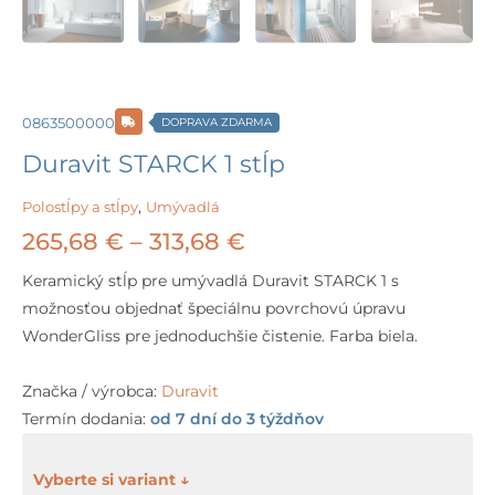
0863500000
DOPRAVA ZDARMA
Duravit STARCK 1 stĺp
Polostĺpy a stĺpy
,
Umývadlá
Price
265,68
€
–
313,68
€
range:
Keramický stĺp pre umývadlá Duravit STARCK 1 s
možnosťou objednať špeciálnu povrchovú úpravu
265,68 €
WonderGliss pre jednoduchšie čistenie. Farba biela.
through
Značka / výrobca:
Duravit
313,68 €
Termín dodania:
od 7 dní do 3 týždňov
množstvo