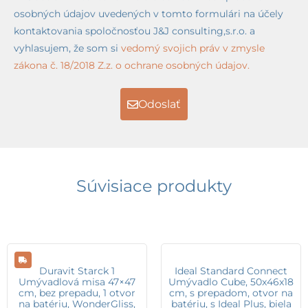
osobných údajov uvedených v tomto formulári na účely
kontaktovania spoločnosťou J&J consulting,s.r.o. a
vyhlasujem, že som si
vedomý svojich práv v zmysle
zákona č. 18/2018 Z.z. o ochrane osobných údajov.
Odoslať
Súvisiace produkty
Duravit Starck 1
Ideal Standard Connect
Umývadlová misa 47×47
Umývadlo Cube, 50x46x18
cm, bez prepadu, 1 otvor
cm, s prepadom, otvor na
na batériu, WonderGliss,
batériu, s Ideal Plus, biela