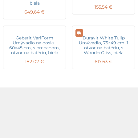
biela
155,54
€
649,64
€
Geberit VariForm
Duravit White Tulip
Umývadlo na dosku,
Umývadlo, 75×49 cm, 1
60×45 cm, s prepadom,
otvor na batériu, s
otvor na batériu, biela
WonderGliss, biela
182,02
€
617,63
€