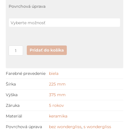
Duravit
Povrchová úprava
STARCK
1
stĺp
Pridať do košíka
Farebné prevedenie
biela
Šírka
225 mm
Výška
375 mm
Záruka
5 rokov
Materiál
keramika
Povrchová úprava
bez wondergliss
,
s wondergliss