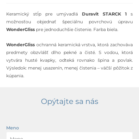
Keramický stĺp pre umývadlá
Duravit STARCK 1
s
možnosťou objednať špeciálnu povrchovú úpravu
WonderGliss
pre jednoduchšie čistenie. Farba biela.
WonderGliss
ochranná keramická vrstva, ktorá zachováva
predmety obzvlášť dlho pekné a čisté. S vodou, ktorá
vytvára husté kvapky, odteká rovnako špina a povlak.
Výsledok: menej usazenín, menej čistenia – väčší pôžitok z
kúpania.
Opýtajte sa nás
Meno