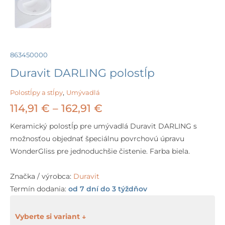
863450000
Duravit DARLING polostĺp
Polostĺpy a stĺpy
,
Umývadlá
Price
114,91
€
–
162,91
€
range:
Keramický polostĺp pre umývadlá Duravit DARLING s
možnosťou objednať špeciálnu povrchovú úpravu
114,91 €
WonderGliss pre jednoduchšie čistenie. Farba biela.
through
Značka / výrobca:
Duravit
162,91 €
Termín dodania:
od 7 dní do 3 týždňov
množstvo