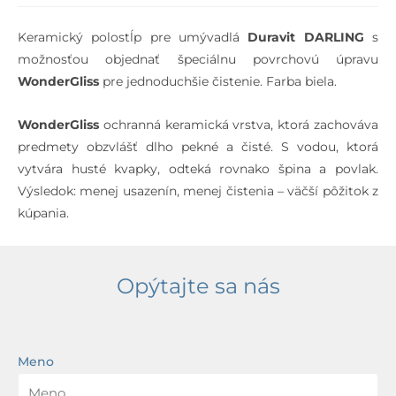
Keramický polostĺp pre umývadlá
Duravit DARLING
s
možnosťou objednať špeciálnu povrchovú úpravu
WonderGliss
pre jednoduchšie čistenie. Farba biela.
WonderGliss
ochranná keramická vrstva, ktorá zachováva
predmety obzvlášť dlho pekné a čisté. S vodou, ktorá
vytvára husté kvapky, odteká rovnako špina a povlak.
Výsledok: menej usazenín, menej čistenia – väčší pôžitok z
kúpania.
Opýtajte sa nás
Meno