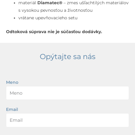
cm,
materiál
Diamatec®
– zmes ušľachtilých materiálov
s
s vysokou pevnosťou a životnosťou
prepadom,
vrátane upevňovacieho setu
Ideal
Odtoková súprava nie je súčasťou dodávky.
Plus,
biela
Opýtajte sa nás
Meno
Email