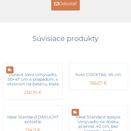
Odoslať
Súvisiace produkty
Duravit Vero Umývadlo,
Kolo COCKTAIL 45 cm
50×47 cm, s prepadom, s
156,67
€
otvorom na batériu, biela
250,10
€
Ideal Standard DAYLIGHT
Ideal Standard Ipalyss
polostĺp
Umývadlo na dosku,
priemer 40 cm, bez
214,11
€
prepadu, biela