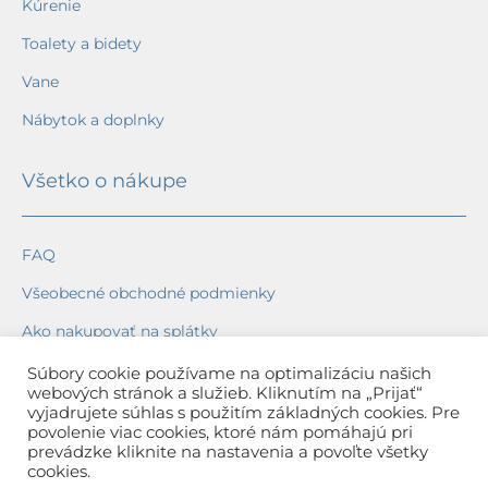
Kúrenie
Toalety a bidety
Vane
Nábytok a doplnky
Všetko o nákupe
FAQ
Všeobecné obchodné podmienky
Ako nakupovať na splátky
Ochrana osobných údajov
Súbory cookie používame na optimalizáciu našich
webových stránok a služieb. Kliknutím na „Prijať“
Reklamačný poriadok
vyjadrujete súhlas s použitím základných cookies. Pre
povolenie viac cookies, ktoré nám pomáhajú pri
Spôsob a cena dopravy
prevádzke kliknite na nastavenia a povoľte všetky
cookies.
Dodacie lehoty