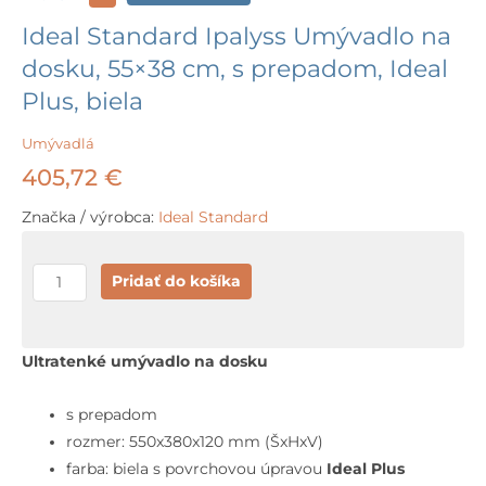
Ideal Standard Ipalyss Umývadlo na
dosku, 55×38 cm, s prepadom, Ideal
Plus, biela
Umývadlá
405,72
€
Značka / výrobca:
Ideal Standard
množstvo
Pridať do košíka
Ideal
Standard
Ipalyss
Ultratenké umývadlo na dosku
Umývadlo
na
s prepadom
dosku,
rozmer: 550x380x120 mm (ŠxHxV)
55x38
farba: biela s povrchovou úpravou
Ideal Plus