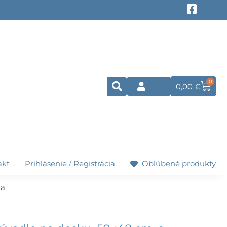
F
a
c
e
b
o
o
k
0
Cart
0,00
€
-
s
q
u
a
r
e
akt
Prihlásenie / Registrácia
Obľúbené produkty
la