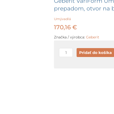
Geberit VariForm Um
prepadom, otvor na ba
Umývadlá
170,16
€
Značka / výrobca:
Geberit
množstvo
Pridať do košíka
Geberit
VariForm
Umývadlo
na
dosku,
50x48
cm,
s
prepadom,