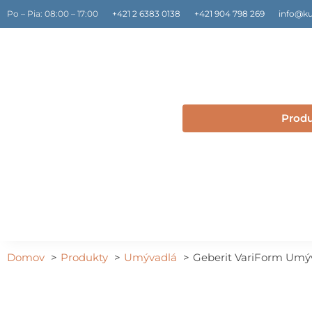
Preskočiť
Po – Pia: 08:00 – 17:00
+421 2 6383 0138
+421 904 798 269
info@ku
na
obsah
Prod
Domov
Produkty
Umývadlá
Geberit VariForm Umýva