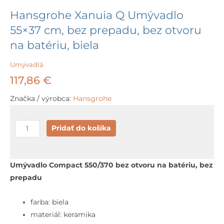
Hansgrohe Xanuia Q Umývadlo
55×37 cm, bez prepadu, bez otvoru
na batériu, biela
Umývadlá
117,86
€
Značka / výrobca:
Hansgrohe
množstvo
Pridať do košíka
Hansgrohe
Xanuia
Q
Umývadlo Compact 550/370 bez otvoru na batériu, bez
Umývadlo
prepadu
55x37
cm,
farba: biela
bez
materiál: keramika