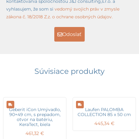
kontaktovania spoločnosťou J&J consulting,s.r.o. a
vyhlasujem, že som si
vedomý svojich práv v zmysle
zákona č. 18/2018 Z.z. o ochrane osobných údajov.
Odoslať
Súvisiace produkty
Geberit iCon Umývadlo,
Laufen PALOMBA
90×49 cm, s prepadom,
COLLECTION 85 x 50 cm
otvor na batériu,
445,34
€
KeraTect, biela
461,32
€