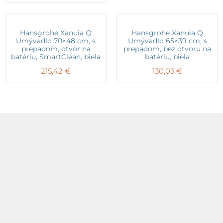
Hansgrohe Xanuia Q
Hansgrohe Xanuia Q
Umývadlo 70×48 cm, s
Umývadlo 65×39 cm, s
prepadom, otvor na
prepadom, bez otvoru na
batériu, SmartClean, biela
batériu, biela
215,42
€
130,03
€