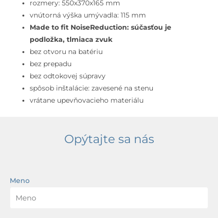
prepadu,
rozmery: 550x370x165 mm
bez
vnútorná výška umývadla: 115 mm
otvoru
Made to fit NoiseReduction: súčasťou je
na
podložka, tlmiaca zvuk
batériu,
bez otvoru na batériu
biela
bez prepadu
bez odtokovej súpravy
spôsob inštalácie: zavesené na stenu
vrátane upevňovacieho materiálu
Opýtajte sa nás
Meno