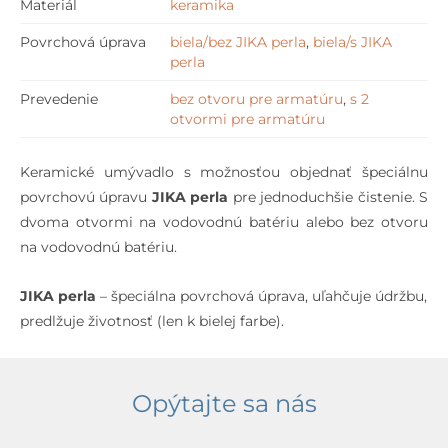
Materiál
keramika
Povrchová úprava
biela/bez JIKA perla
,
biela/s JIKA
perla
Prevedenie
bez otvoru pre armatúru
,
s 2
otvormi pre armatúru
Keramické umývadlo s možnosťou objednať špeciálnu
povrchovú úpravu
JIKA perla
pre jednoduchšie čistenie. S
dvoma otvormi na vodovodnú batériu alebo bez otvoru
na vodovodnú batériu.
JIKA perla
– špeciálna povrchová úprava, uľahčuje údržbu,
predlžuje životnosť (len k bielej farbe).
Opýtajte sa nás