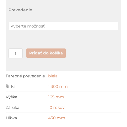
48,5
Prevedenie
cm
Pridať do košíka
Farebné prevedenie
biela
Šírka
1 300 mm
Výška
165 mm
Záruka
10 rokov
Hĺbka
450 mm