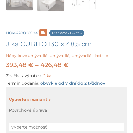
H8144200001041
DOPRAVA ZDARMA
Jika CUBITO 130 x 48,5 cm
Nábytkové umývadlá
,
Umývadlá
,
Umývadlá klasické
Price
393,48
€
–
426,48
€
range:
Značka / výrobca:
Jika
Termín dodania:
obvykle od 7 dní do 2 týždňov
393,48 €
through
množstvo
Jika
426,48 €
Povrchová úprava
CUBITO
130
x