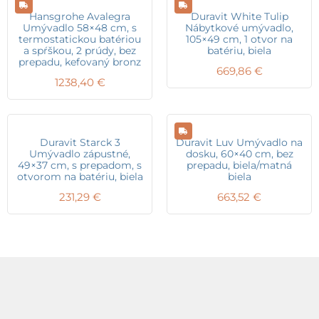
Hansgrohe Avalegra
Duravit White Tulip
Umývadlo 58×48 cm, s
Nábytkové umývadlo,
termostatickou batériou
105×49 cm, 1 otvor na
a spŕškou, 2 prúdy, bez
batériu, biela
prepadu, kefovaný bronz
669,86
€
1238,40
€
Duravit Starck 3
Duravit Luv Umývadlo na
Umývadlo zápustné,
dosku, 60×40 cm, bez
49×37 cm, s prepadom, s
prepadu, biela/matná
otvorom na batériu, biela
biela
231,29
€
663,52
€