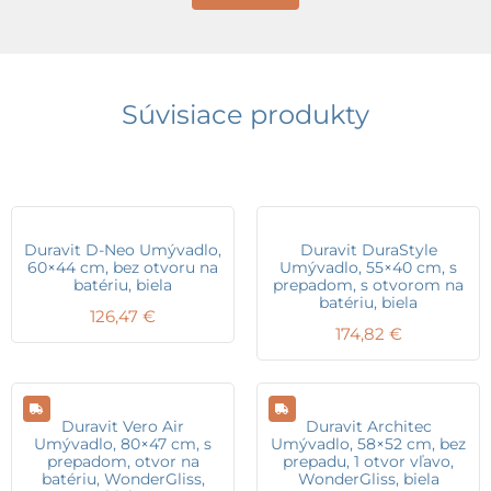
Súvisiace produkty
Duravit D-Neo Umývadlo,
Duravit DuraStyle
60×44 cm, bez otvoru na
Umývadlo, 55×40 cm, s
batériu, biela
prepadom, s otvorom na
batériu, biela
126,47
€
174,82
€
Duravit Vero Air
Duravit Architec
Umývadlo, 80×47 cm, s
Umývadlo, 58×52 cm, bez
prepadom, otvor na
prepadu, 1 otvor vľavo,
batériu, WonderGliss,
WonderGliss, biela