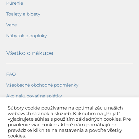
Kúrenie
Toalety a bidety
Vane
Nábytok a doplnky
Všetko o nákupe
FAQ
Všeobecné obchodné podmienky
Ako nakupovať na splátky
Ochrana osobných údajov
Súbory cookie používame na optimalizáciu našich
webových stránok a služieb. Kliknutím na „Prijať“
Reklamačný poriadok
vyjadrujete súhlas s použitím základných cookies. Pre
povolenie viac cookies, ktoré nám pomáhajú pri
Spôsob a cena dopravy
prevádzke kliknite na nastavenia a povoľte všetky
cookies.