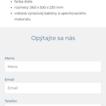
prepadom,
farba: biela
biela
rozmery: 560 x 500 x 230 mm
vrátane výrezovej šablóny a upevňovacieho
materiálu
Opýtajte sa nás
Meno
Email
Telefón