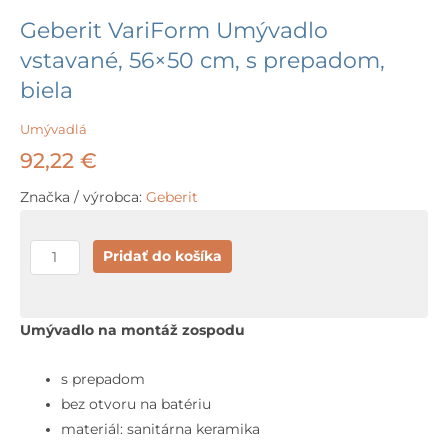
Geberit VariForm Umývadlo
vstavané, 56×50 cm, s prepadom,
biela
Umývadlá
92,22
€
Značka / výrobca:
Geberit
množstvo
Pridať do košíka
Geberit
VariForm
Umývadlo
Umývadlo na montáž zospodu
vstavané,
56x50
s prepadom
cm,
bez otvoru na batériu
s
materiál: sanitárna keramika