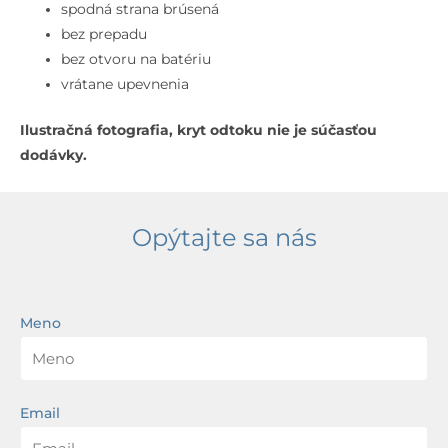
bez
spodná strana brúsená
prepadu,
bez prepadu
bez
bez otvoru na batériu
otvoru
vrátane upevnenia
na
Ilustračná fotografia, kryt odtoku nie je súčasťou
batériu,
dodávky.
biela
Opýtajte sa nás
Meno
Email