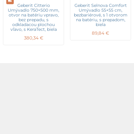
Geberit Citterio
Geberit Selnova Comfort
Umývadlo 750×500 mm,
Umývadlo 55×55 cm,
otvor na batériu vpravo,
bezbariérové, s 1 otvorom
bez prepadu, s
na batériu, s prepadom,
odkladacou plochou
biela
vľavo, s KeraTect, biela
89,84
€
380,34
€