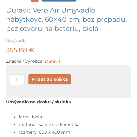
Duravit Vero Air Umývadlo
nábytkové, 60×40 cm, bez prepadu,
bez otvoru na batériu, biela
Umývadlá
355,88
€
Značka / výrobca:
Duravit
množstvo
Pridať do košíka
Duravit
Vero
Air
Umývadlo na dosku / skrinku
Umývadlo
nábytkové,
farba: biela
60x40
materiál: sanitárna keramika
cm,
rozmery: 600 x 400 mm