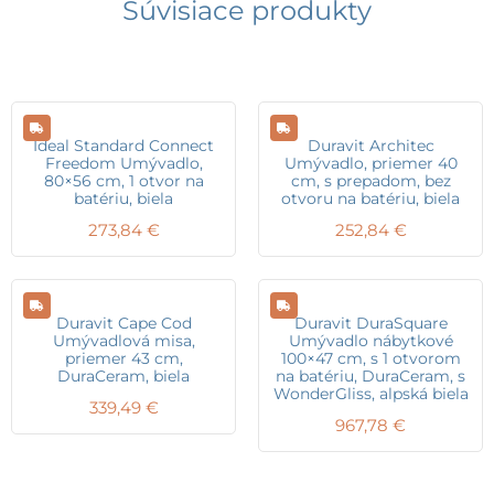
Súvisiace produkty
Ideal Standard Connect
Duravit Architec
Freedom Umývadlo,
Umývadlo, priemer 40
80×56 cm, 1 otvor na
cm, s prepadom, bez
batériu, biela
otvoru na batériu, biela
273,84
€
252,84
€
Duravit Cape Cod
Duravit DuraSquare
Umývadlová misa,
Umývadlo nábytkové
priemer 43 cm,
100×47 cm, s 1 otvorom
DuraCeram, biela
na batériu, DuraCeram, s
WonderGliss, alpská biela
339,49
€
967,78
€