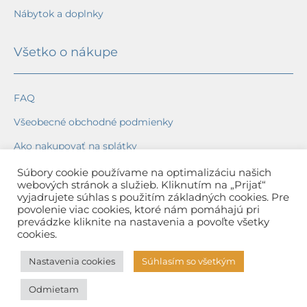
Nábytok a doplnky
Všetko o nákupe
FAQ
Všeobecné obchodné podmienky
Ako nakupovať na splátky
Ochrana osobných údajov
Súbory cookie používame na optimalizáciu našich
webových stránok a služieb. Kliknutím na „Prijať“
Reklamačný poriadok
vyjadrujete súhlas s použitím základných cookies. Pre
povolenie viac cookies, ktoré nám pomáhajú pri
Spôsob a cena dopravy
prevádzke kliknite na nastavenia a povoľte všetky
cookies.
Dodacie lehoty
Nastavenia cookies
Súhlasím so všetkým
Spôsob platby
Odmietam
Záruka na tovar