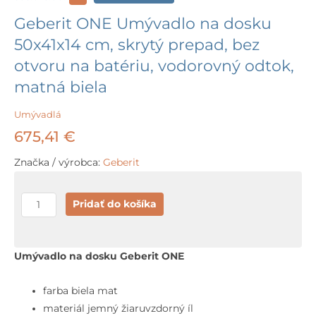
Geberit ONE Umývadlo na dosku
50x41x14 cm, skrytý prepad, bez
otvoru na batériu, vodorovný odtok,
matná biela
Umývadlá
675,41
€
Značka / výrobca:
Geberit
množstvo
Pridať do košíka
Geberit
ONE
Umývadlo
Umývadlo na dosku Geberit ONE
na
dosku
farba biela mat
50x41x14
materiál jemný žiaruvzdorný íl