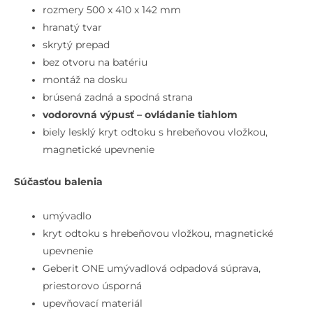
cm,
rozmery 500 x 410 x 142 mm
skrytý
hranatý tvar
prepad,
skrytý prepad
bez
bez otvoru na batériu
otvoru
montáž na dosku
na
brúsená zadná a spodná strana
batériu,
vodorovná výpusť – ovládanie tiahlom
vodorovný
biely lesklý kryt odtoku s hrebeňovou vložkou,
odtok,
magnetické upevnenie
matná
Súčasťou balenia
biela
umývadlo
kryt odtoku s hrebeňovou vložkou, magnetické
upevnenie
Geberit ONE umývadlová odpadová súprava,
priestorovo úsporná
upevňovací materiál