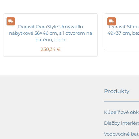
Duravit DuraStyle Umývadlo
Duravit Star
nábytkové 56×46 cm, s 1 otvorom na
49×37 cm, bez
batériu, biela
250,34
€
Produkty
Kúpeľňové obkl
Dlažby interiér
Vodovodné bat