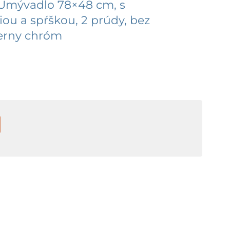
Umývadlo 78×48 cm, s
ou a spŕškou, 2 prúdy, bez
ierny chróm