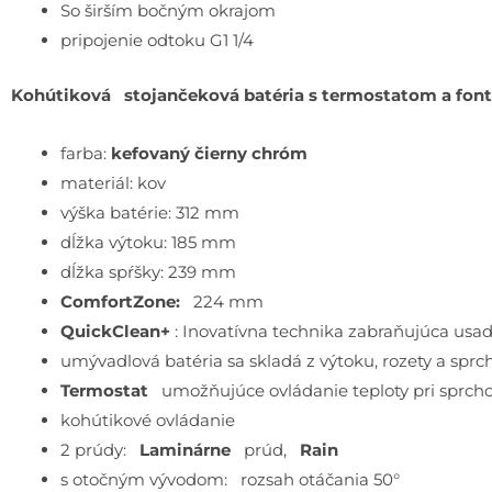
So širším bočným okrajom
pripojenie odtoku G1 1/4
Kohútiková stojančeková batéria s termostatom a fon
farba:
kefovaný čierny chróm
materiál: kov
výška batérie: 312 mm
dĺžka výtoku: 185 mm
dĺžka spŕšky: 239 mm
ComfortZone:
224 mm
QuickClean+
: Inovatívna technika zabraňujúca usa
umývadlová batéria sa skladá z výtoku, rozety a spr
Termostat
umožňujúce ovládanie teploty pri sprchov
kohútikové ovládanie
2 prúdy:
Laminárne
prúd,
Rain
s otočným vývodom: rozsah otáčania 50°