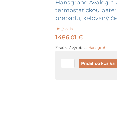
Hansgrohe Avalegra 
termostatickou batéri
prepadu, kefovaný č
Umývadlá
1486,01
€
Značka / výrobca:
Hansgrohe
množstvo
Pridať do košíka
Hansgrohe
Avalegra
Umývadlo
78x48
cm,
s
termostatickou