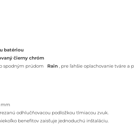
u batériou
čovaný čierny chróm
ka so spodným prúdom
Rain
, pre ľahšie oplachovanie tváre a
05 mm
orezanú odhlučňovacou podložkou tlmiacou zvuk.
ekoľko benefitov zaisťuje jednoduchú inštaláciu.