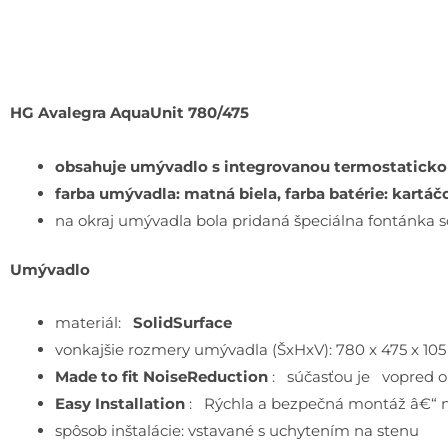
HG Avalegra AquaUnit 780/475
obsahuje umývadlo s integrovanou termostaticko
farba umývadla: matná biela, farba batérie: kartá
na okraj umývadla bola pridaná špeciálna fontán
Umývadlo
materiál:
SolidSurface
vonkajšie rozmery umývadla (ŠxHxV): 780 x 475 x 1
Made to fit NoiseReduction
: súčasťou je vopred 
Easy Installation
: Rýchla a bezpečná montáž â€“ ni
spôsob inštalácie: vstavané s uchytením na stenu