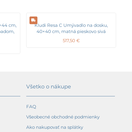
×44 cm,
Kludi Resa C Umývadlo na dosku,
epadom,
40×40 cm, matná pieskovo sivá
517,50
€
Všetko o nákupe
FAQ
Všeobecné obchodné podmienky
Ako nakupovať na splátky