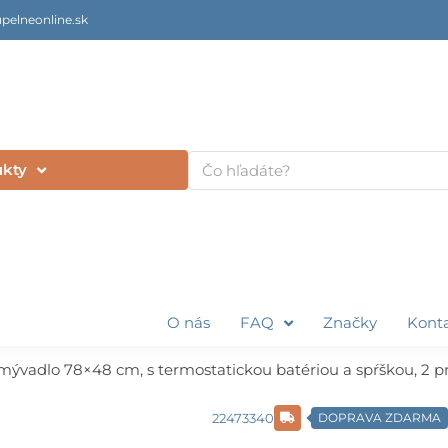
pelneonline.sk
Vyhľadať
ukty
O nás
FAQ
Značky
Kont
ývadlo 78×48 cm, s termostatickou batériou a spŕškou, 2 p
22473340
DOPRAVA ZDARMA