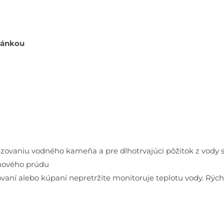
tánkou
dzovaniu vodného kameňa a pre dlhotrvajúci pôžitok z vody 
chového prúdu
aní alebo kúpaní nepretržite monitoruje teplotu vody. Rýchl