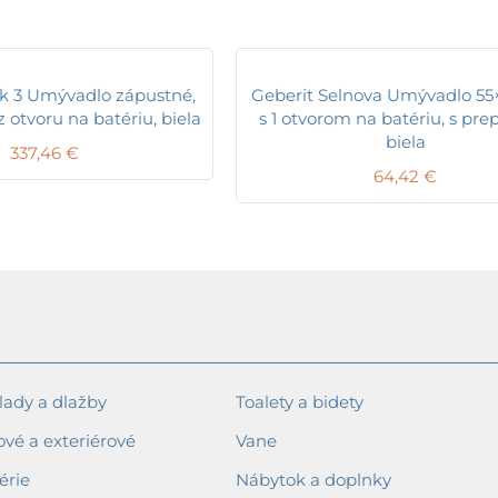
ck 3 Umývadlo zápustné,
Geberit Selnova Umývadlo 55
 otvoru na batériu, biela
s 1 otvorom na batériu, s pr
biela
337,46
€
64,42
€
ady a dlažby
Toalety a bidety
ové a exteriérové
Vane
érie
Nábytok a doplnky