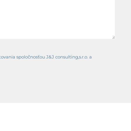
ania spoločnosťou J&J consulting,s.r.o. a