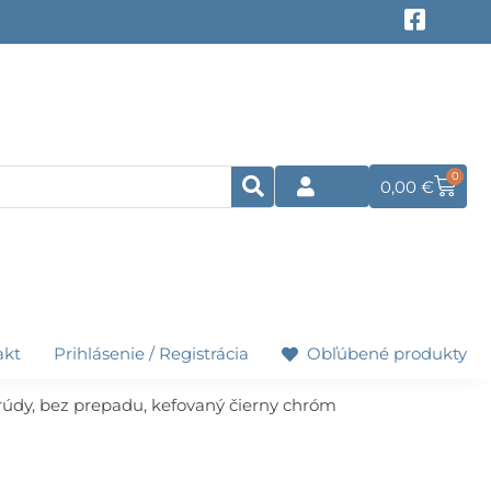
F
a
c
e
b
o
o
k
0
Cart
0,00
€
-
s
q
u
a
r
e
akt
Prihlásenie / Registrácia
Obľúbené produkty
rúdy, bez prepadu, kefovaný čierny chróm