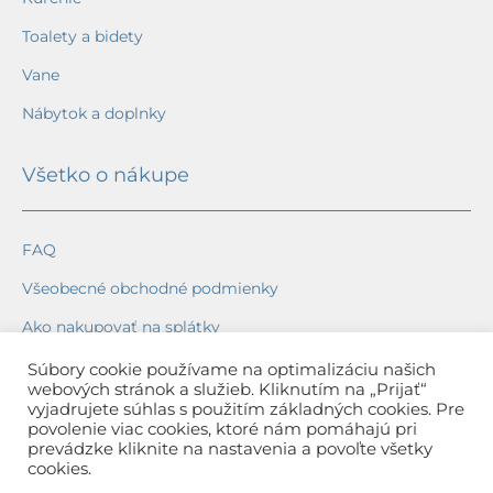
Toalety a bidety
Vane
Nábytok a doplnky
Všetko o nákupe
FAQ
Všeobecné obchodné podmienky
Ako nakupovať na splátky
Ochrana osobných údajov
Súbory cookie používame na optimalizáciu našich
webových stránok a služieb. Kliknutím na „Prijať“
Reklamačný poriadok
vyjadrujete súhlas s použitím základných cookies. Pre
povolenie viac cookies, ktoré nám pomáhajú pri
Spôsob a cena dopravy
prevádzke kliknite na nastavenia a povoľte všetky
cookies.
Dodacie lehoty