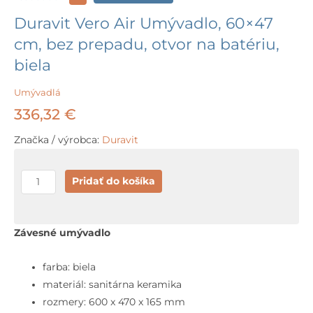
Duravit Vero Air Umývadlo, 60×47
cm, bez prepadu, otvor na batériu,
biela
Umývadlá
336,32
€
Značka / výrobca:
Duravit
množstvo
Pridať do košíka
Duravit
Vero
Air
Závesné umývadlo
Umývadlo,
60x47
farba: biela
cm,
materiál: sanitárna keramika
bez
rozmery: 600 x 470 x 165 mm