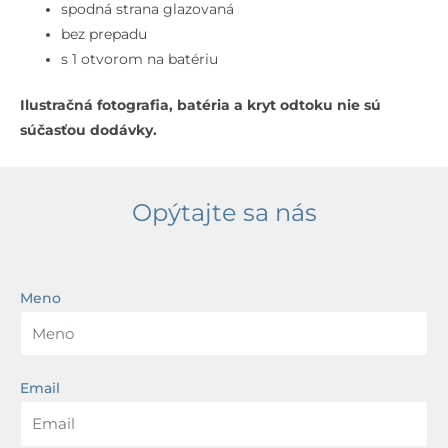
prepadu,
spodná strana glazovaná
otvor
bez prepadu
na
s 1 otvorom na batériu
batériu,
Ilustračná fotografia, batéria a kryt odtoku nie sú
biela
súčasťou dodávky.
Opýtajte sa nás
Meno
Email