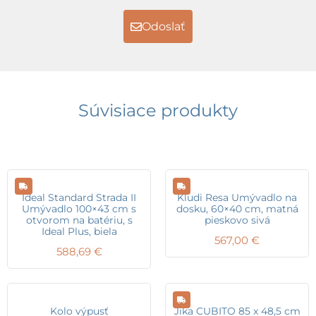
Odoslať
Súvisiace produkty
Ideal Standard Strada II
Kludi Resa Umývadlo na
Umývadlo 100×43 cm s
dosku, 60×40 cm, matná
otvorom na batériu, s
pieskovo sivá
Ideal Plus, biela
567,00
€
588,69
€
Kolo výpusť
Jika CUBITO 85 x 48,5 cm