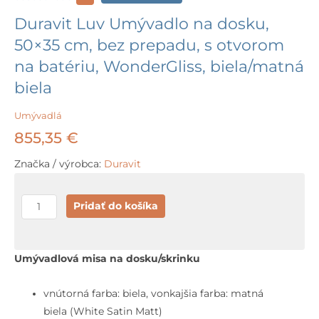
Duravit Luv Umývadlo na dosku,
50×35 cm, bez prepadu, s otvorom
na batériu, WonderGliss, biela/matná
biela
Umývadlá
855,35
€
Značka / výrobca:
Duravit
množstvo
Pridať do košíka
Duravit
Luv
Umývadlo
Umývadlová misa na dosku/skrinku
na
dosku,
vnútorná farba: biela, vonkajšia farba: matná
50x35
biela (White Satin Matt)