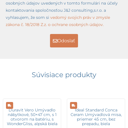
osobných údajov uvedených v tomto formulári na účely
kontaktovania spoločnosťou J&J consulting,s.r.o. a
vyhlasujem, že som si
vedomý svojich práv v zmysle
zákona č. 18/2018 Z.z. o ochrane osobných údajov.
Odoslať
Súvisiace produkty
Duravit Vero Umývadlo
Ideal Standard Conca
nábytkové, 50×47 cm, s 1
Ceram Umývadlová misa,
otvorom na batériu, s
priemer 45 cm, bez
WonderGliss, alpská biela
prepadu, biela